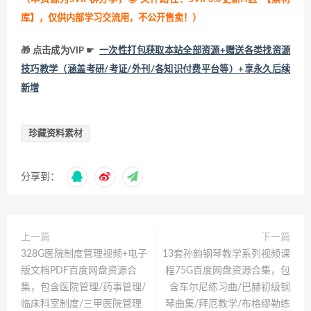
库】，仅供内部学习交流用，不公开售卖！
）
🎁 点击成为VIP ☛
一次性打包获取本站全部资源+赠送各类找资源
技巧教学（涵盖考研/考证/外刊/各知识付费平台等）+享永久后续
新增
珍藏资料素材
分享到：
上一篇
下一篇
328G医院制度管理视频+电子
13套孙韵钢琴教学系列视频课
版文档PDF百度网盘资源合
程75G百度网盘资源合集，包
集，包含医院管理/药事管理/
含车尔尼练习曲/巴赫初级钢
临床科室制度/三甲医院管理
琴曲集/拜厄教学/布格缪勒练