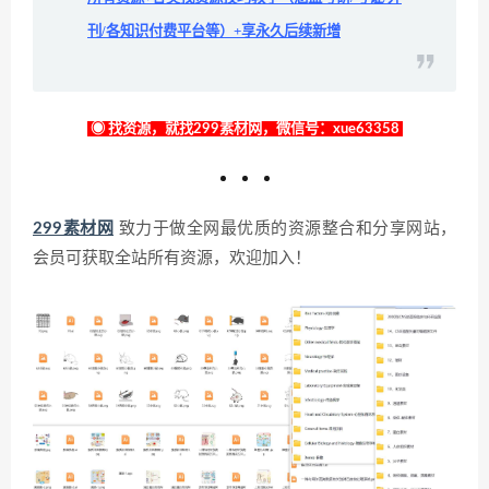
刊/各知识付费平台等）+享永久后续新增
◉ 找资源，就找299素材网，微信号：xue63358
299素材网
致力于做全网最优质的资源整合和分享网站，
会员可获取全站所有资源，欢迎加入！