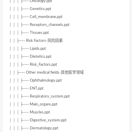
│ │ │ ├── Oncology.ppt
│ │ │ ├── Genetics.ppt
│ │ │ ├── Cell_membrane.ppt
│ │ │ ├── Receptors_channels.ppt
│ │ │ ├── Tissues.ppt
│ │ ├── Risk Factors-风险因素
│ │ │ ├── Lipids.ppt
│ │ │ ├── Dietetics.ppt
│ │ │ ├── Risk_Factors.ppt
│ │ ├── Other medical fields-其他医学领域
│ │ │ ├── Ophthalmology.ppt
│ │ │ ├── ENT.ppt
│ │ │ ├── Respiratory_system.ppt
│ │ │ ├── Main_organs.ppt
│ │ │ ├── Muscles.ppt
│ │ │ ├── Digestive_system.ppt
│ │ │ ├── Dermatology.ppt