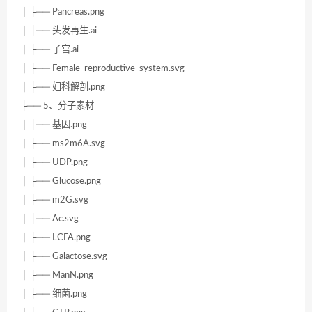
│ ├── Pancreas.png
│ ├── 头发再生.ai
│ ├── 子宫.ai
│ ├── Female_reproductive_system.svg
│ ├── 妇科解剖.png
├── 5、分子素材
│ ├── 基因.png
│ ├── ms2m6A.svg
│ ├── UDP.png
│ ├── Glucose.png
│ ├── m2G.svg
│ ├── Ac.svg
│ ├── LCFA.png
│ ├── Galactose.svg
│ ├── ManN.png
│ ├── 细菌.png