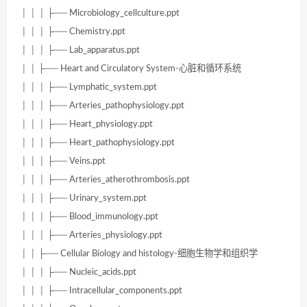
│ │ │ ├── Microbiology_cellculture.ppt
│ │ │ ├── Chemistry.ppt
│ │ │ ├── Lab_apparatus.ppt
│ │ ├── Heart and Circulatory System-心脏和循环系统
│ │ │ ├── Lymphatic_system.ppt
│ │ │ ├── Arteries_pathophysiology.ppt
│ │ │ ├── Heart_physiology.ppt
│ │ │ ├── Heart_pathophysiology.ppt
│ │ │ ├── Veins.ppt
│ │ │ ├── Arteries_atherothrombosis.ppt
│ │ │ ├── Urinary_system.ppt
│ │ │ ├── Blood_immunology.ppt
│ │ │ ├── Arteries_physiology.ppt
│ │ ├── Cellular Biology and histology-细胞生物学和组织学
│ │ │ ├── Nucleic_acids.ppt
│ │ │ ├── Intracellular_components.ppt