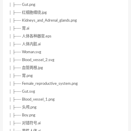
│ ├── Gut.png
│ ├── 红细胞缠绕.jpg
│ ├── Kidneys_and_Adrenal_glands.png
│ ├── 胃.ai
│ ├── 人体各种器官.eps
│ ├── 人体内脏.ai
│ ├── Woman.svg
│ ├── Blood_vessel_2.svg
│ ├── 血管两根.jpg
│ ├── 胃.png
│ ├── Female_reproductive_system.png
│ ├── Gut.svg
│ ├── Blood_vessel_1.png
│ ├── 头颅.png
│ ├── Boy.png
│ ├── 对错符号.ai
│ ├── 男性人体.ai