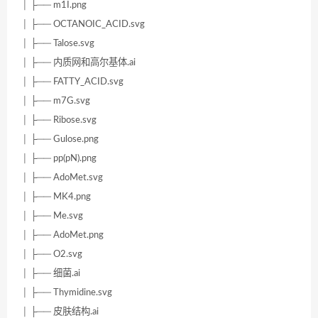
│ ├── m1I.png
│ ├── OCTANOIC_ACID.svg
│ ├── Talose.svg
│ ├── 内质网和高尔基体.ai
│ ├── FATTY_ACID.svg
│ ├── m7G.svg
│ ├── Ribose.svg
│ ├── Gulose.png
│ ├── pp(pN).png
│ ├── AdoMet.svg
│ ├── MK4.png
│ ├── Me.svg
│ ├── AdoMet.png
│ ├── O2.svg
│ ├── 细菌.ai
│ ├── Thymidine.svg
│ ├── 皮肤结构.ai