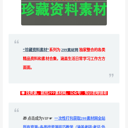
“珍藏资料素材”
系列为
299素材网
独家整合的各类
精品资料和素材合集，涵盖生活日常学习工作方方
面面。
◉ 找资源，就找299素材网，公众号：知识君眼镜哥
🎁 点击成为VIP ☛
一次性打包获取299素材网全站
所有资源+各类找资源技巧教学（涵盖考研/考证/外