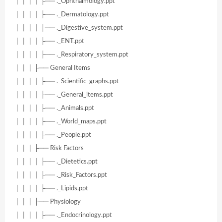
│ │ │ │ ├── ._Ophthalmology.ppt
│ │ │ │ ├── ._Dermatology.ppt
│ │ │ │ ├── ._Digestive_system.ppt
│ │ │ │ ├── ._ENT.ppt
│ │ │ │ ├── ._Respiratory_system.ppt
│ │ │ ├── General Items
│ │ │ │ ├── ._Scientific_graphs.ppt
│ │ │ │ ├── ._General_items.ppt
│ │ │ │ ├── ._Animals.ppt
│ │ │ │ ├── ._World_maps.ppt
│ │ │ │ ├── ._People.ppt
│ │ │ ├── Risk Factors
│ │ │ │ ├── ._Dietetics.ppt
│ │ │ │ ├── ._Risk_Factors.ppt
│ │ │ │ ├── ._Lipids.ppt
│ │ │ ├── Physiology
│ │ │ │ ├── ._Endocrinology.ppt