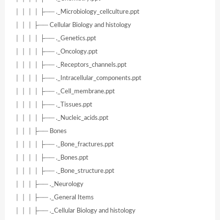
│ │ │ │ ├── ._Microbiology_cellculture.ppt
│ │ │ ├── Cellular Biology and histology
│ │ │ │ ├── ._Genetics.ppt
│ │ │ │ ├── ._Oncology.ppt
│ │ │ │ ├── ._Receptors_channels.ppt
│ │ │ │ ├── ._Intracellular_components.ppt
│ │ │ │ ├── ._Cell_membrane.ppt
│ │ │ │ ├── ._Tissues.ppt
│ │ │ │ ├── ._Nucleic_acids.ppt
│ │ │ ├── Bones
│ │ │ │ ├── ._Bone_fractures.ppt
│ │ │ │ ├── ._Bones.ppt
│ │ │ │ ├── ._Bone_structure.ppt
│ │ │ ├── ._Neurology
│ │ │ ├── ._General Items
│ │ │ ├── ._Cellular Biology and histology