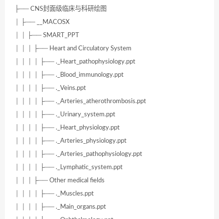
├── CNS封面级临床与科研绘图
│ ├── __MACOSX
│ │ ├── SMART_PPT
│ │ │ ├── Heart and Circulatory System
│ │ │ │ ├── ._Heart_pathophysiology.ppt
│ │ │ │ ├── ._Blood_immunology.ppt
│ │ │ │ ├── ._Veins.ppt
│ │ │ │ ├── ._Arteries_atherothrombosis.ppt
│ │ │ │ ├── ._Urinary_system.ppt
│ │ │ │ ├── ._Heart_physiology.ppt
│ │ │ │ ├── ._Arteries_physiology.ppt
│ │ │ │ ├── ._Arteries_pathophysiology.ppt
│ │ │ │ ├── ._Lymphatic_system.ppt
│ │ │ ├── Other medical fields
│ │ │ │ ├── ._Muscles.ppt
│ │ │ │ ├── ._Main_organs.ppt