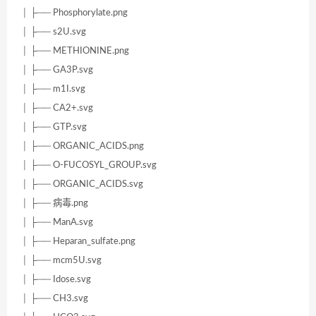
│ ├── Phosphorylate.png
│ ├── s2U.svg
│ ├── METHIONINE.png
│ ├── GA3P.svg
│ ├── m1I.svg
│ ├── CA2+.svg
│ ├── GTP.svg
│ ├── ORGANIC_ACIDS.png
│ ├── O-FUCOSYL_GROUP.svg
│ ├── ORGANIC_ACIDS.svg
│ ├── 病毒.png
│ ├── ManA.svg
│ ├── Heparan_sulfate.png
│ ├── mcm5U.svg
│ ├── Idose.svg
│ ├── CH3.svg