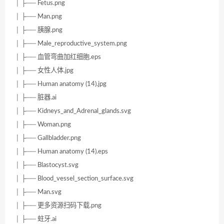
│ ├── Fetus.png
│ ├── Man.png
│ ├── 胰腺.png
│ ├── Male_reproductive_system.png
│ ├── 血管弯曲加红细胞.eps
│ ├── 女性人体.jpg
│ ├── Human anatomy (14).jpg
│ ├── 脏器.ai
│ ├── Kidneys_and_Adrenal_glands.svg
│ ├── Woman.png
│ ├── Gallbladder.png
│ ├── Human anatomy (14).eps
│ ├── Blastocyst.svg
│ ├── Blood_vessel_section_surface.svg
│ ├── Man.svg
│ ├── 更多资源扫码下载.png
│ ├── 蛀牙.ai