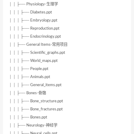
│ │ ├── Physiology-生理学
│ │ │ ├── Diabetes.ppt
│ │ │ ├── Embryology.ppt
│ │ │ ├── Reproduction.ppt
│ │ │ ├── Endocrinology.ppt
│ │ ├── General Items-常用项目
│ │ │ ├── Scientific_graphs.ppt
│ │ │ ├── World_maps.ppt
│ │ │ ├── People.ppt
│ │ │ ├── Animals.ppt
│ │ │ ├── General_items.ppt
│ │ ├── Bones-骨骼
│ │ │ ├── Bone_structure.ppt
│ │ │ ├── Bone_fractures.ppt
│ │ │ ├── Bones.ppt
│ │ ├── Neurology-神经学
│ │ │ ├── Neural_cells.ppt