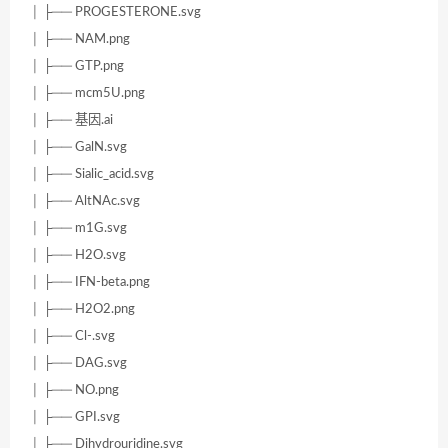
│ ├── PROGESTERONE.svg
│ ├── NAM.png
│ ├── GTP.png
│ ├── mcm5U.png
│ ├── 基因.ai
│ ├── GalN.svg
│ ├── Sialic_acid.svg
│ ├── AltNAc.svg
│ ├── m1G.svg
│ ├── H2O.svg
│ ├── IFN-beta.png
│ ├── H2O2.png
│ ├── Cl-.svg
│ ├── DAG.svg
│ ├── NO.png
│ ├── GPI.svg
│ ├── Dihydrouridine.svg