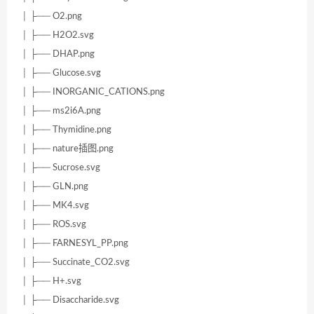
│ ├── O2.png
│ ├── H2O2.svg
│ ├── DHAP.png
│ ├── Glucose.svg
│ ├── INORGANIC_CATIONS.png
│ ├── ms2i6A.png
│ ├── Thymidine.png
│ ├── nature插图.png
│ ├── Sucrose.svg
│ ├── GLN.png
│ ├── MK4.svg
│ ├── ROS.svg
│ ├── FARNESYL_PP.png
│ ├── Succinate_CO2.svg
│ ├── H+.svg
│ ├── Disaccharide.svg