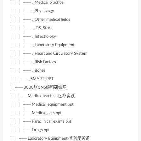
│ │ │ ├── ._Medical practice
│ │ │ ├── ._Physiology
│ │ │ ├── ._Other medical fields
│ │ │ ├── ._.DS_Store
│ │ │ ├── ._Infectiology
│ │ │ ├── ._Laboratory Equipment
│ │ │ ├── ._Heart and Circulatory System
│ │ │ ├── ._Risk Factors
│ │ │ ├── ._Bones
│ │ ├── ._SMART_PPT
│ ├── 3000张CNS级科研绘图
│ │ ├── Medical practice-医疗实践
│ │ │ ├── Medical_equipment.ppt
│ │ │ ├── Medical_acts.ppt
│ │ │ ├── Paraclinical_exams.ppt
│ │ │ ├── Drugs.ppt
│ │ ├── Laboratory Equipment-实验室设备