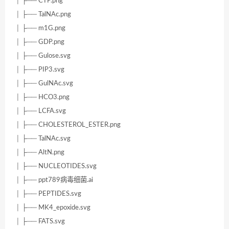
│ ├── CTP.png
│ ├── TalNAc.png
│ ├── m1G.png
│ ├── GDP.png
│ ├── Gulose.svg
│ ├── PIP3.svg
│ ├── GulNAc.svg
│ ├── HCO3.png
│ ├── LCFA.svg
│ ├── CHOLESTEROL_ESTER.png
│ ├── TalNAc.svg
│ ├── AltN.png
│ ├── NUCLEOTIDES.svg
│ ├── ppt789病毒细菌.ai
│ ├── PEPTIDES.svg
│ ├── MK4_epoxide.svg
│ ├── FATS.svg