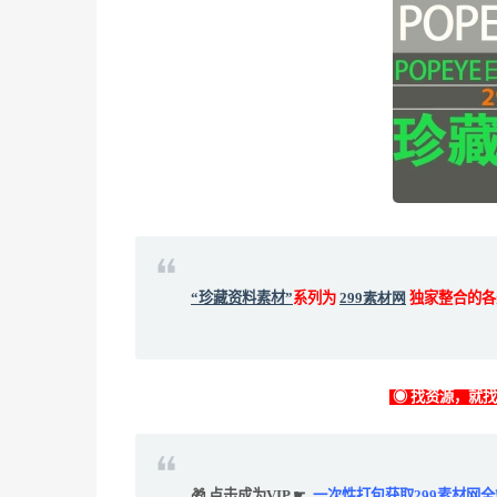
“珍藏资料素材”
系列为
299素材网
独家整合的各
◉ 找资源，就
🎁 点击成为VIP ☛
一次性打包获取299素材网