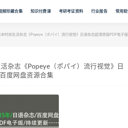
视频珍藏合集
知识付费课
考研考证资料
行业报告
常用软
历年日本时尚生活杂志《Popeye（ポパイ）流行视觉》日语杂志超清原版PDF电子
尚生活杂志《Popeye（ポパイ）流行视觉》日
G百度网盘资源合集