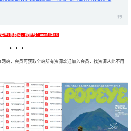
299素材网，微信号：xue63358
享网站，会员可获取全站所有资源欢迎加入会员，找资源从此不用