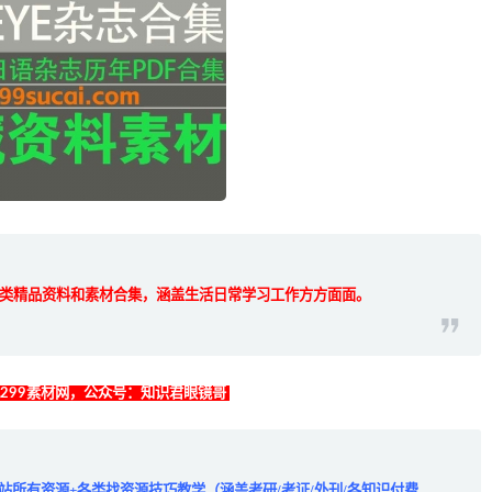
类精品资料和素材合集，涵盖生活日常学习工作方方面面。
找299素材网，公众号：知识君眼镜哥
全站所有资源+各类找资源技巧教学（涵盖考研/考证/外刊/各知识付费