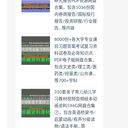
研究报告PDF资源网盘
合集，包含1036份国
内券商报告/国际投行
报告/投资研报/行业报
告…等内容
8000份+各大学专业课
后习题答案考试复习资
料试卷及必背知识点
PDF电子版网盘合集，
包含文史类/理工类/医
药类/经管类/公共课…
等700+学科
310套亲子育儿幼儿学
习教材视频音频绘本动
画资料596G网盘合集
⑦，包含英语桥梁书/
启蒙动画/有声分级读
物/语法手册…等