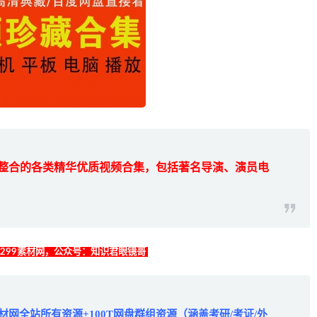
整合的各类精华优质视频合集，包括著名导演、演员电
找299素材网，公众号：知识君眼镜哥
材网全站所有资源+100T网盘群组资源（涵盖考研/考证/外