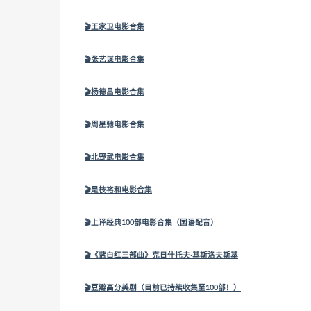
🎬王家卫电影合集
🎬张艺谋电影合集
🎬杨德昌电影合集
🎬周星驰电影合集
🎬北野武电影合集
🎬
是枝裕和电影合集
🎬
上译经典100部电影合集（国语配音）
🎬
《蓝白红三部曲》克日什托夫·基斯洛夫斯基
🎬
豆瓣高分美剧（目前已持续收集至100部！）