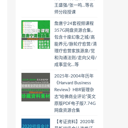
王盛强/张一鸣…等名
师分段授课
詹唐宁24套视频课程
357G网盘资源合集，
包含十座幻象之城/高
能养元/脉轮疗愈营/清
理疗愈营家族源泉/觉
和沟通法则/走向父母/
成事显化…等
2025年-2004年历年
《Harvard Business
Review》HBR管理杂
志“哈佛商业评论”英文
原版PDF电子版7.74G
网盘资源合集
【考证资料】2020年