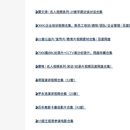
🎬窦文涛│名人视频系列-25套早期访谈对话合集
🎬300G企业培训视频合集，新员工培训/绩效/团队/企业管理│百度
🎬21套公益片/宣传片/教育片视频素材合集│百度网盘
🎬7000集BBC纪录片+CCTV高分纪录片，网盘珍藏合集
🎬窦唯│名人视频系列-采访/纪录片视频百度网盘合集）
🎬郑强演讲视频合集（12套）
🎬罗永浩演讲视频合集（23套）
🎬历年奥斯卡最佳影片合集（92部）
🎬15部王祖贤参演电影合集