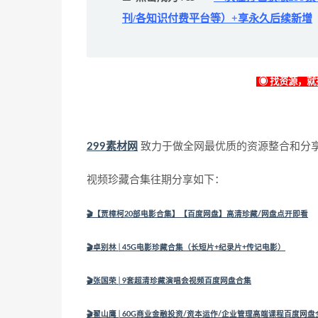
刊/各知识付费平台等）+享永久后续新增
◉ 找资源，就找
299素材网
致力于做全网最优质的资源整合和分
视频珍藏合集往期分享如下：
🎬【贾樟柯20部电影合集】【百度网盘】高清珍藏/网盘点开即看
🎬卓别林│45G电影珍藏合集（长短片+纪录片+传记电影）
🎬张国荣│9套超清珍藏演唱会视频百度网盘合集
🎬翟山鹰│60G商业金融投资/资本运作/企业管理高端课程百度网盘