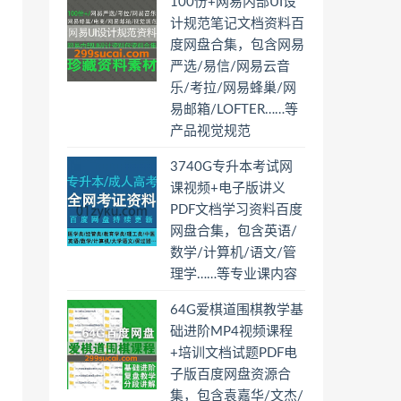
100份+网易内部UI设
计规范笔记文档资料百
度网盘合集，包含网易
严选/易信/网易云音
乐/考拉/网易蜂巢/网
易邮箱/LOFTER……等
产品视觉规范
3740G专升本考试网
课视频+电子版讲义
PDF文档学习资料百度
网盘合集，包含英语/
数学/计算机/语文/管
理学……等专业课内容
64G爱棋道围棋教学基
础进阶MP4视频课程
+培训文档试题PDF电
子版百度网盘资源合
集，包含袁嘉华/文杰/