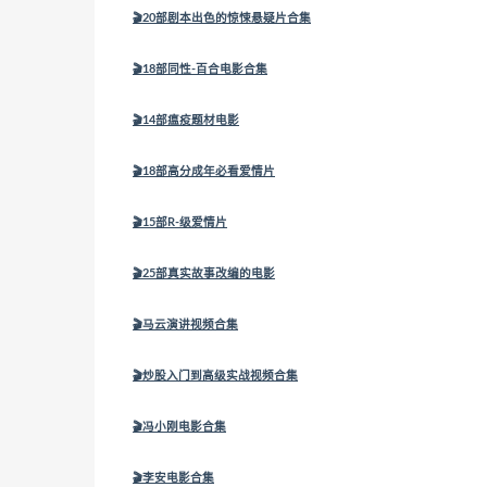
🎬20部剧本出色的惊悚悬疑片合集
🎬18部同性-百合电影合集
🎬14部瘟疫题材电影
🎬18部高分成年必看爱情片
🎬15部R-级爱情片
🎬25部真实故事改编的电影
🎬马云演讲视频合集
🎬炒股入门到高级实战视频合集
🎬冯小刚电影合集
🎬李安电影合集