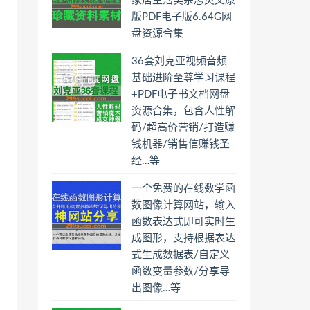
家居生活类杂志英文原
版PDF电子版6.64G网
盘资源合集
36套刘克亚视频音频
基础进阶至尊学习课程
+PDF电子书文档网盘
资源合集，包含人性解
码/超高价营销/打造赚
钱机器/销售信赚钱圣
经…等
一个免费的在线数学函
数图像计算网站，输入
函数表达式即可实时生
成图形，支持根据表达
式生成数据表/自定义
函数变量参数/分享导
出图像…等