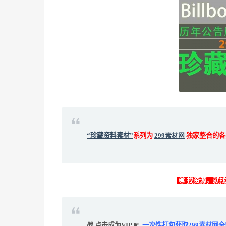
“珍藏资料素材”
系列为
299素材网
独家整合的各
◉ 找资源，就
🎁 点击成为VIP ☛
一次性打包获取299素材网