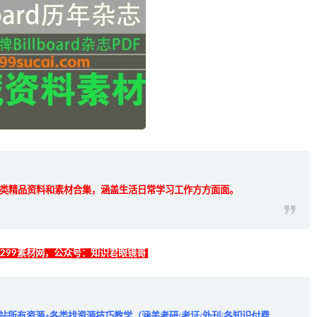
类精品资料和素材合集，涵盖生活日常学习工作方方面面。
找299素材网，公众号：知识君眼镜哥
全站所有资源+各类找资源技巧教学（涵盖考研/考证/外刊/各知识付费