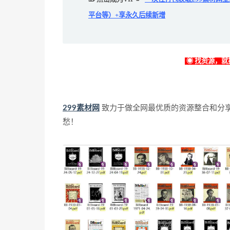
平台等）+享永久后续新增
◉ 找资源，就找
299素材网
致力于做全网最优质的资源整合和分
愁！