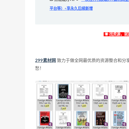
平台等）+享永久后续新增
◉ 找资源，就找
299素材网
致力于做全网最优质的资源整合和分
愁！