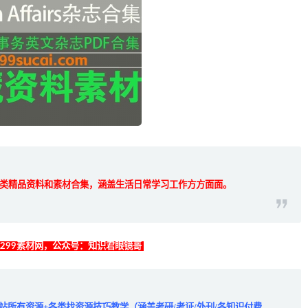
类精品资料和素材合集，涵盖生活日常学习工作方方面面。
找299素材网，公众号：知识君眼镜哥
全站所有资源+各类找资源技巧教学（涵盖考研/考证/外刊/各知识付费