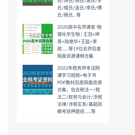
氏/钟氏/郑氏/谢氏/罗
氏/楼氏/连氏/李氏/傅
氏/杨氏…等
2020高中名师课堂-物
理化学生物│王羽+坤
哥+陆艳华+王猛+李
政……等19位名师百度
网盘资源课程合集
2022年税务师考试网
课学习视频+电子书
PDF教材百度网盘资源
合集，包含税法一/税
法二/财务与会计/涉税
法律/涉税实务/基础班
模考班押题班……等