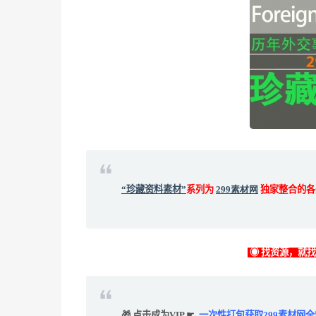
“珍藏资料素材”
系列为
299素材网
独家整合的各
◉ 找资源，就
🎁 点击成为VIP ☛
一次性打包获取299素材网