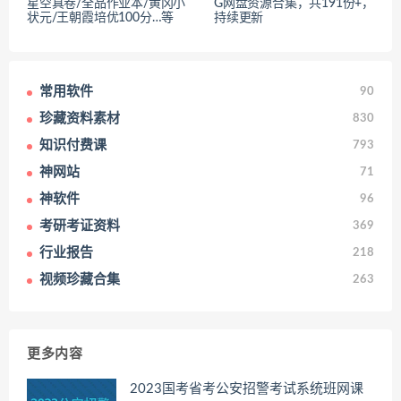
星空真卷/全品作业本/黄冈小
G网盘资源合集，共191份+，
状元/王朝霞培优100分…等
持续更新
常用软件
90
珍藏资料素材
830
知识付费课
793
神网站
71
神软件
96
考研考证资料
369
行业报告
218
视频珍藏合集
263
更多内容
2023国考省考公安招警考试系统班网课