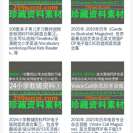
100套亲子育儿学习教材视频
2025年-2010年历年《Garde
音频资料958G网盘合集③，
ns Illustrated Magazine》世界
包含7ESL视频/Timelinks/香
最著名园艺类杂志英文原版P
港朗文小学英语/Vocabulary
DF电子版13G百度网盘资源
workshop/Real Kids Reader
合集
s…等
2024小学教辅资料PDF电子
2010年-2025年历年电音专业
版网盘资源合集①，包含学
杂志音圈《Voice Coil Magazi
霸阅读/拔尖特训/53天天练/
ne》英文原版PDF电子版3.9