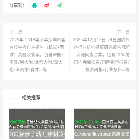
分享到：
上一篇
下一篇
2025年-2019年历年深圳市各
2025年12月17日-24日国内外
名校中考自主招生（机试+面
各行业机构投资研究报告PDF
试）真题及答案，包含翠园/
资源网盘合集，包含1160份
南外/南大附/北师大附/深大
国内券商报告/国际投行报告/
附/深高级/育才…等
投资研报/行业报告…等
相关推荐