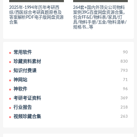
2025年-1994年历年考研西
264套+国内外顶尖公司物料
综/西医综合考研真题原卷及
案例39G百度网盘资源合集，
答案解析PDF电子版网盘资源
包含FF&E/物料表/家具/灯
合集
具/物料手册/五金/物料清单/
规格书…等
常用软件
90
珍藏资料素材
830
知识付费课
793
神网站
71
神软件
96
考研考证资料
369
行业报告
218
视频珍藏合集
263