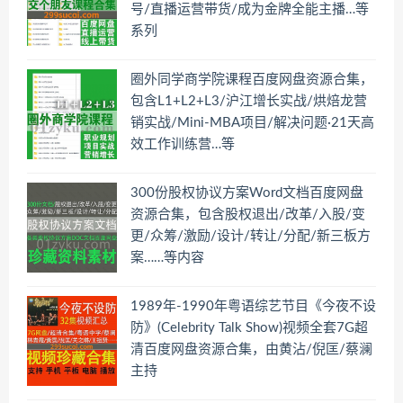
号/直播运营带货/成为金牌全能主播…等
系列
圈外同学商学院课程百度网盘资源合集，
包含L1+L2+L3/沪江增长实战/烘焙龙营
销实战/Mini-MBA项目/解决问题·21天高
效工作训练营…等
300份股权协议方案Word文档百度网盘
资源合集，包含股权退出/改革/入股/变
更/众筹/激励/设计/转让/分配/新三板方
案……等内容
1989年-1990年粤语综艺节目《今夜不设
防》(Celebrity Talk Show)视频全套7G超
清百度网盘资源合集，由黄沾/倪匡/蔡澜
主持