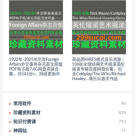
1922年-2025年历年Foreign
高品质HIRES格式音乐资源｜
Affairs外交事务杂志英文原版
106张全球经典艺术摇滚英伦
PDF电子版7.4G网盘资源合
摇滚专辑百度网盘合集，包
集，共541份+，持续更新中
含Coldplay/The Who/Richard
Hawley…等乐队歌手作品
常用软件
90
珍藏资料素材
830
知识付费课
793
神网站
71