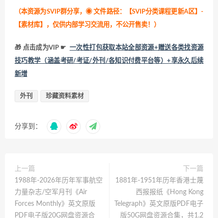
（本资源为SVIP群分享，
◉ 文件路径：【SVIP分类课程更新A区】-
【素材库】，仅供内部学习交流用，不公开售卖！
）
🎁 点击成为VIP ☛
一次性打包获取本站全部资源+赠送各类找资源
技巧教学（涵盖考研/考证/外刊/各知识付费平台等）+享永久后续
新增
外刊
珍藏资料素材
分享到：
上一篇
下一篇
1988年-2026年历年军事航空
1881年-1951年历年香港士蔑
力量杂志/空军月刊《Air
西报报纸《Hong Kong
Forces Monthly》英文原版
Telegraph》英文原版PDF电子
PDF电子版20G网盘资源合
版50G网盘资源合集，共1.2