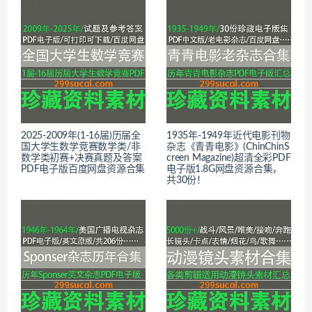
2025-2009年(1-16届)历届全
1935年-1949年近代电影刊物
国大学生数学竞赛数学类/非
杂志《青青电影》(ChinChinS
数学类初赛+决赛真题及答案
creen Magazine)超清全彩PDF
PDF电子版百度网盘资源合集
电子版1.8G网盘资源合集，
共30份！