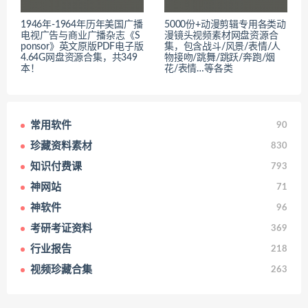
1946年-1964年历年美国广播
5000份+动漫剪辑专用各类动
电视广告与商业广播杂志《S
漫镜头视频素材网盘资源合
ponsor》英文原版PDF电子版
集，包含战斗/风景/表情/人
4.64G网盘资源合集，共349
物接吻/跳舞/跳跃/奔跑/烟
本！
花/表情…等各类
常用软件
90
珍藏资料素材
830
知识付费课
793
神网站
71
神软件
96
考研考证资料
369
行业报告
218
视频珍藏合集
263