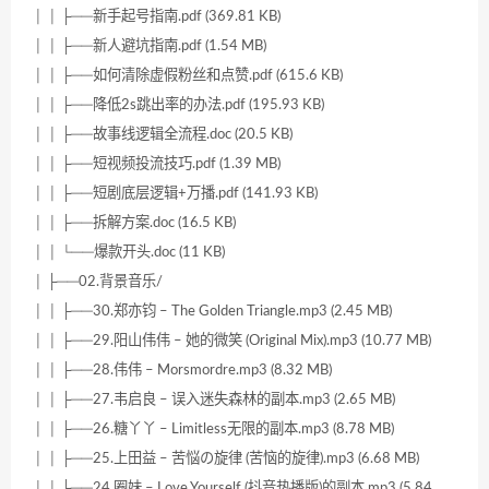
│ │ ├──新手起号指南.pdf (369.81 KB)
│ │ ├──新人避坑指南.pdf (1.54 MB)
│ │ ├──如何清除虚假粉丝和点赞.pdf (615.6 KB)
│ │ ├──降低2s跳出率的办法.pdf (195.93 KB)
│ │ ├──故事线逻辑全流程.doc (20.5 KB)
│ │ ├──短视频投流技巧.pdf (1.39 MB)
│ │ ├──短剧底层逻辑+万播.pdf (141.93 KB)
│ │ ├──拆解方案.doc (16.5 KB)
│ │ └──爆款开头.doc (11 KB)
│ ├──02.背景音乐/
│ │ ├──30.郑亦钧 – The Golden Triangle.mp3 (2.45 MB)
│ │ ├──29.阳山伟伟 – 她的微笑 (Original Mix).mp3 (10.77 MB)
│ │ ├──28.伟伟 – Morsmordre.mp3 (8.32 MB)
│ │ ├──27.韦启良 – 误入迷失森林的副本.mp3 (2.65 MB)
│ │ ├──26.糖丫丫 – Limitless无限的副本.mp3 (8.78 MB)
│ │ ├──25.上田益 – 苦悩の旋律 (苦恼的旋律).mp3 (6.68 MB)
│ │ ├──24.圈妹 – Love Yourself (抖音热播版)的副本.mp3 (5.84