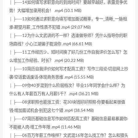
│ ├──14如何填写求职意向的到岗时间？要越早越好，表露竞争优
势！大幅增加录用机会！ .mp4 (10.1 MB)
│ ├──13如何通过求职意向填写增加面试概率，专一_清晰_一脉相
承·期望月薪_工作性质不犯错 .mp4 (29.07 MB)
│ ├──12为什么文武讲的不一样？选谁做导师？凭什么指导你的职
场路线？小心江湖骗子耽误你 .mp4 (66.61 MB)
│ ├──11工作经历少、短时间换了好几份工作自我评价怎么写？怎
么增加工作经验、时长？ .mp4 (20.22 MB)
│ ├──10简历自我评价如何写才配高工资？写作三段论·切忌网上抄
袭·空话套话废话·体现商务思维 .mp4 (15.55 MB)
│ ├──09你40岁混到什么阶层档次？毕业15年同学会什么样？为
什么有人年薪百万有人月薪5千？ .mp4 (36.21 MB)
│ ├──08求职照也能涨工资：花30块钱好好照照·你要看起来很值
钱·增加面试机会·别犯这七个错 .mp4 (38.54 MB)
│ ├──07简历基础信息写作如何匹配高工资？基础信息最易暴漏你·
不能被人肉·增工作年限 .mp4 (11.46 MB)
│ ├──06百万年薪工作啥样？文武混16年怎么找工作？怎么和猎头