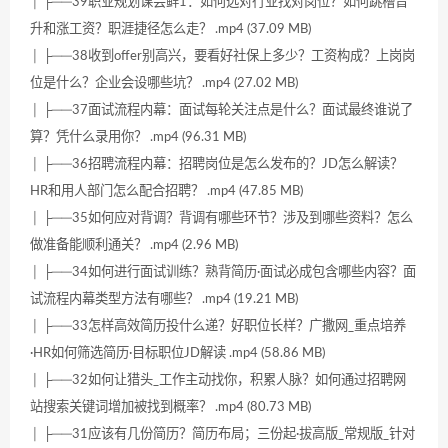
│ ├──39职业规划课尝鲜1：如何选对行业找对岗位？如何跳槽晋
升和涨工资？职涯捷径怎么走？ .mp4 (37.09 MB)
│ ├──38收到offer别高兴，要看好社保上多少？工资构成？上岗岗
位是什么？企业会设哪些坑？ .mp4 (27.02 MB)
│ ├──37面试流程内幕：面试每轮关注点是什么？面试最终谁说了
算？凭什么录用你？ .mp4 (96.31 MB)
│ ├──36招聘流程内幕：招聘岗位是怎么发布的？JD怎么解读？
HR和用人部门怎么配合招聘？ .mp4 (47.85 MB)
│ ├──35如何应对背调？背调有哪些环节？涉及到哪些资料？怎么
做准备能顺利通关？ .mp4 (2.96 MB)
│ ├──34如何进行面试训练？熟背简历·面试必成包含哪些内容？面
试流程内幕类型方法有哪些？ .mp4 (19.21 MB)
│ ├──33怎样高效简历投什么递？好职位长样？广撒网_重点培养
·HR如何筛选简历·目标职位JD解读 .mp4 (58.86 MB)
│ ├──32如何让猎头_工作主动找你，积累人脉？如何通过招聘网
站搜索关键词增加被找到概率？ .mp4 (80.73 MB)
│ ├──31应该有几份简历？简历布局；三份起·拔高版_常规版_针对