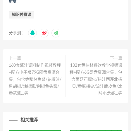
新增
知识付费课
分享到：
上一篇
下一篇
160套酱汁调料制作视频教程
132套黄棕林餐饮教学视频课
+配方电子版79G网盘资源合
程+配方6G网盘资源合集，包
集，包含绝秘烤鱼酱/花椒油/
含菌菇石榴包/捞汁西芹北极
黑胡椒/辣椒酱/剁椒鱼头酱/
贝/香酥翅尖/流汁脆皮鱼/冰
香菇酱…等
醉小龙虾…等
相关推荐