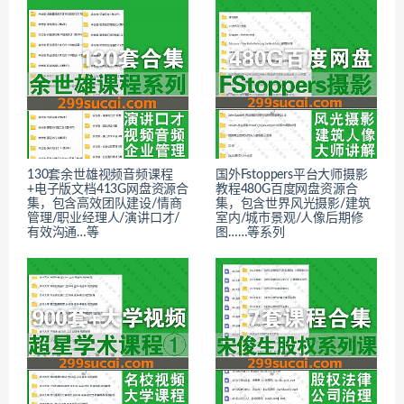
130套余世雄视频音频课程
国外Fstoppers平台大师摄影
+电子版文档413G网盘资源合
教程480G百度网盘资源合
集，包含高效团队建设/情商
集，包含世界风光摄影/建筑
管理/职业经理人/演讲口才/
室内/城市景观/人像后期修
有效沟通…等
图……等系列