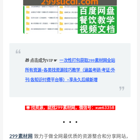
🎁 点击成为VIP ☛
一次性打包获取299素材网全站
所有资源+各类找资源技巧教学（涵盖考研/考证/外
刊/各知识付费平台等）+享永久后续新增
◉ 找资源，就找299素材网，微信号：xue63358
299素材网
致力于做全网最优质的资源整合和分享网站，