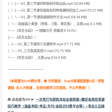
│ │ ├──03_第三节课四种鱼制作和出品.mp4 (30.88 MB)
│ │ ├──02_第二节课花椒盐和四种鱼腌制初加工.mp4 (70.21 MB)
│ │ └──01_第一节课豉椒椒制作方法.mp4 (58.38 MB)
│ └──豉椒酱小黄鱼（带鱼、刁鱼、黄花鱼） _ 主图.png (3.3 MB)
└──《风生水起》 ━ 随糖冷艺-钟磊琪￥10.01/
├──《风生水起》/
│ ├──02_第二节课捞汁花螺制作.mp4 (77.71 MB)
│ └──01_三文鱼蔬菜捞汁.mp4 (71.75 MB)
└──《风生水起》 _ 主图.png (236.9 KB)
————————————
（本资源为SVIP群分享，
◉ 文件路径：Svip分类课程更新A区—学院
课程–名人大师课 ，仅供内部学习交流用，不公开售卖！
）
🎁 点击成为VIP ☛
一次性打包获取本站全部资源+赠送各类找资源
技巧教学（涵盖考研/考证/外刊/各知识付费平台等）+享永久后续