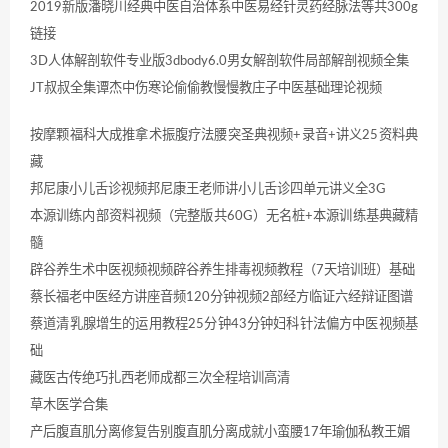
2019新版潘晓川经典中医自治体系中医易经针灵药经脉法等共300g
链接
3D人体解剖软件专业版3dbody6.0男女解剖软件局部解剖视频全集
JT叔叔全集谭杰中伤寒论偷偷教慢慢教庄子中医基础理论视频
按摩颗福科大成推拿术振腹疗法腰突圣典视频+录音+讲义25资料典
藏
邦尼康小儿舌诊视频邦尼康王老师讲小儿舌诊四单元讲义全3G
本源训练内部资料视频（完整版共60G）无名桩+本源训练基典藏精
髓
辟谷养生术中医视频视频辟谷养生排毒视频教程（7天培训班）基础
蔡长福老中医经方讲座音频120分钟视频2部经方临证六经辩证图谱
蔡道清乳腺增生的运用教程25分钟43分钟妇科针法偏方中医视频基
础
藏医古传绝巧扎西老师成都三次全程培训高清
草木医学合集
产后腹直肌分离修复告别腹直肌分离成就小蛮腰17年瑜伽私教王媚