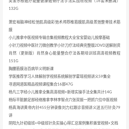
吴金乐根骶疗能量健康骶骨疗法手法实战班视频（16套未删减）
132G
萧宏裕脑神经松弛肌高级彩弛术颅荐椎筋膜肌高级蒸弛整脊技术筋
膜
小儿推拿中医视频专辑合集视频教程大全宝宝婴幼儿按摩基础
小针刀视频中医针刀微创教学小针刀疗法经典完整版2DVD送解剖资
肖然（更新版）肖然身心能量整合疗法各期培训班高清视频教程
151G
胸腰筋膜治百病毕义明新课
学医推荐学习人体解剖学视频系统解剖学霍瑶视频讲义59集全
寻道网道医精品视频课程集合16部47G
杨凡三字经小儿推拿全集高清视频+新增实操手法全集共计14G
杨际平脏腑足部经络推拿李林李智点穴张双振一把抓穴位中医视频
杨真海讲黄帝内针455分钟录像刘力红跟诊音频讲义送五行针灸79
讲
阴阳九针初级班+中级班针灸实操心得汇总案例集积善堂视频+文档