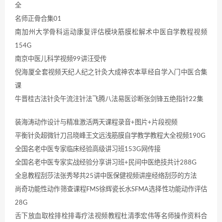
全
名师正骨合集01
南加州大学骨科运动康复评估模块筋膜松解术中医自学教程视频
154G
南京中医儿科学视频99讲汪受传
倪海厦全套视频天纪人纪之针灸大成神农本草经自学入门中医合集
课
牛晋桂古法针灸午流注针法飞腾八法易医诊断张剑锋五绝指针22集
装海涛动作设计与精准激活两天课程录音+图片+片段视频
平衡针灸超微针刀吕晓峰王文远浅筋膜自学教学教程大全视频190G
全国名老中医专家临床经验高级讲习班153G网传接
全国名老中医专家实战经验分享讲习班+民间中医绝技共计288G
全息教程刮莎法张秀琴共25讲中医保健视频讲座经络刮莎的方法
尚奇功能性动作筛查课程FMS徐辉瓷长水SFMA选择性功能动作评估
28G
舌下放血取栓排栓排毒疗法视频教程杜清季宏伟等名师操作资料合