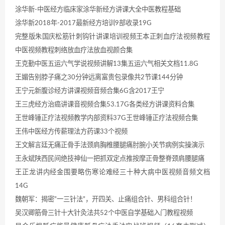
涂华新-中医经方临床家涂华新经方讲课大全中医教程基础
涂华新2018年-2017最新经方培训9部收录19G
完整版朱国庆松筋针刺钩针讲课培训视频王本正刺血疗法视频教程
中医视频教程刺络放血疗法放血视颜合集
王克勤中医五运六气学说视频讲解13集五运六气相关文档11.8G
王媚告别脖子痛之30分钟远离富贵包录像共2节课144分钟
王宁元新腹诊经方讲课视频音频合集6G含2017王宁
王三虎经方治癌讲课音视频合集53.17G各类经方讲课资料合集
王世峰锤正疗法视频教学内部资料37G王世峰锤正疗法视频合集
王伟中医经方传薪理法方药课33个视频
王文解言廷无痛正骨手法颈肩胸椎腰腿痛肘腕小关节病例实操演示
王永斌陕西民间绝技神仙一把抓双定点推按摩正骨整脊颈肩腰腿痛
王正龙讲内经金围要略伤寒论难经三十种大病中医视频音频文档
14G
魏朝军：揭密”一三针法”，开四关、止痛组合针、男科组合针！
吴汉卿筋骨三针十大针灸法共52个中医自学基础入门教程视频