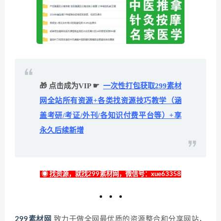
🎁 点击成为VIP ☛
一次性打包获取299素材
网全站所有资源+各类找资源技巧教学（涵
盖考研/考证/外刊/各知识付费平台等）+享
永久后续新增
◉ 找资源，就找299素材网，微信号：xue63358
299素材网
致力于做全网最优质的资源整合和分享网站，