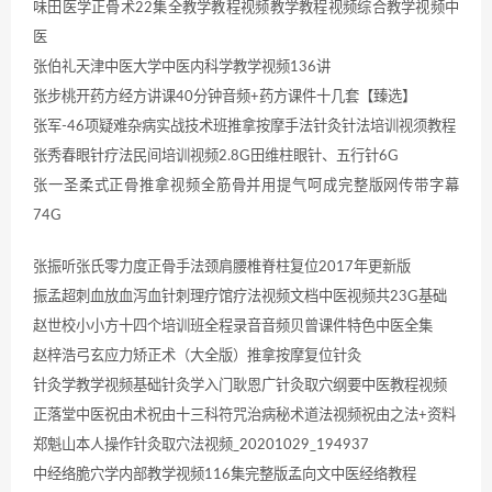
味田医学正骨术22集全教学教程视频教学教程视频综合教学视频中
医
张伯礼天津中医大学中医内科学教学视频136讲
张步桃开药方经方讲课40分钟音频+药方课件十几套【臻选】
张军-46项疑难杂病实战技术班推拿按摩手法针灸针法培训视须教程
张秀春眼针疗法民间培训视频2.8G田维柱眼针、五行针6G
张一圣柔式正骨推拿视频全筋骨并用提气呵成完整版网传带字幕
74G
张振听张氏零力度正骨手法颈肩腰椎脊柱复位2017年更新版
振孟超刺血放血泻血针刺理疗馆疗法视频文档中医视频共23G基础
赵世校小小方十四个培训班全程录音音频贝曾课件特色中医全集
赵梓浩弓玄应力矫正术（大全版）推拿按摩复位针灸
针灸学教学视频基础针灸学入门耿恩广针灸取穴纲要中医教程视频
正落堂中医祝由术祝由十三科符咒治病秘术道法视频祝由之法+资料
郑魁山本人操作针灸取穴法视频_20201029_194937
中经络脆穴学内部教学视频116集完整版孟向文中医经络教程