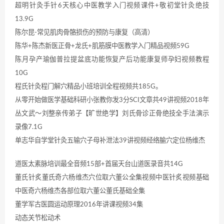
超明针灸手针6天核心中医教学入门视频课件+敬初堂针灸绝技
13.9G
陈尔昆-常见肌肉骨骼损伤的预防与康复（高清）
陈华+陈杰新医正骨+龙氏+肌筋膜中医教学入门精品视频59G
陈月孕产瑜伽普拉提盆底功能恢复产后功能康复师孕妇视频教程
10G
程氏针灸程门解穴精品小班培训全程视频共185G。
从零开始做医学基础科研小张教你发3分SCI文章共49讲视频2018年
丛文武～刘整亲传弟子【旷世绝学】刘氏骨诊正骨绝技全手法演示
录像7.1G
单志华自学堂针灸五输穴子母补泄法39讲视频经络腧穴定位杨维杰
道医太素脉培训最全音频15部+首届天台山道医录音共14G
董氏针炙董氏奇六杨维杰穴位取六董公全集视频中医针炙视频基础
中医奇六杨维杰各部位取六董公董氏基础全集
董学军古医圆运动原理2016年讲课视频34集
动态关节松动术