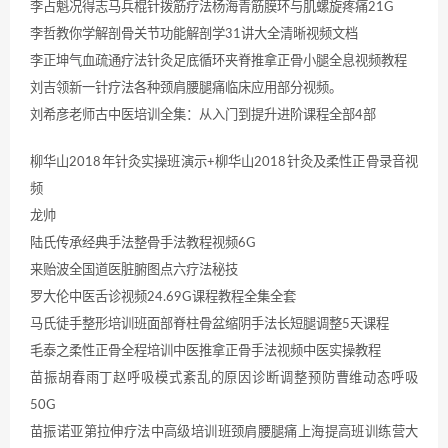
李占魁况得志马兵棍针拨筋疗法杨海青筋膜环与肌螺旋疼痛21G
李哲教你学解剖骨关节功能解剖学31讲大全清晰视频文档
李正坤气血疏通疗法针灸足底循环夹脊推拿正骨小腿全息视频教程
刘吉领新一针疗法各种颈肩腰腿痛临床应用部分视频。
刘希彦老师古中医培训全集：从入门到提升进阶课程全部4部
柳华山2018年针灸实操班演示+柳华山2018针灸及柔性正骨录音视
频
龙帅
陆氏传承经典手法整骨手法教程视频6G
来贻波全国道医脏腑图点六疗法秘技
罗大伦中医舌诊视频24.69G课程教程全集全套
马氏徒手整形培训班面部脊柱骨盆缩阴手法长短腿调整5天课程
毛泰之柔性正骨全程培训中医推拿正骨手法视频中医实操教程
苗振胡春雨丁赵呼吸模式紊乱的原因诊断调整预防曹维动态呼吸
50G
苗振诺亚第拉伸疗法中高级培训班颈肩腰腿痛上海提高班训练营大