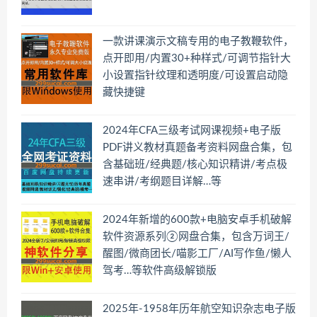
一款讲课演示文稿专用的电子教鞭软件，
点开即用/内置30+种样式/可调节指针大
小设置指针纹理和透明度/可设置启动隐
藏快捷键
2024年CFA三级考试网课视频+电子版
PDF讲义教材真题备考资料网盘合集，包
含基础班/经典题/核心知识精讲/考点极
速串讲/考纲题目详解…等
2024年新增的600款+电脑安卓手机破解
软件资源系列②网盘合集，包含万词王/
醒图/微商团长/喵影工厂/AI写作鱼/懒人
驾考…等软件高级解锁版
2025年-1958年历年航空知识杂志电子版