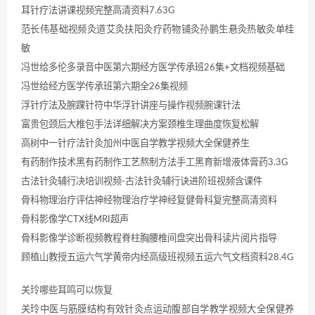
耳针疗法讲课视频完整高清资料7.63G
范长伟基础视频灸道艾灸扶阳灸疗药物铺灸孙鹏生悬灸热敏灸单桂
敏
冯世给多伦多录音中医第六期经方医学传承班26集+文档视频基础
冯世给经方医学传承班第六期全26集视频
浮针疗法及腕踝针符中华浮针讲座与操作视频腕课针法
富贵包颈后大椎包手法详细解决方案颈椎生理曲度恢复松解
高树中一针疗法针灸加州中医自学教学视频大全保健养生
有药制作技术黑有药制作工艺熬制方法手工黑育新增液体膏药3.3G
古法针灸辅行决培训视频-古法针灸辅行诀进阶班视频含课件
骨科物理治疗评估神经物理治疗学神经复健骨科复完整高清资料
骨科影像学CTX线MRI超声
骨科影像学诊断视频教程脊柱胸腰椎间盘突出骨科读片阅片指导
顾植山教授五运六气学黄帝内经高级班视频五运六气文档资料28.4G
关玲哪些耳鸣可以恢复
关玲中医与筋膜结构有效针灸点运动腹部自学教学视频大全保健养