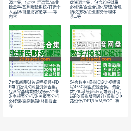
源合集，包含社群运营/商业
盘资源合集，包含老板财税
操盘手/盈利爆破系统/打造个
必修课/企业合规化管理/合规
人品牌/能量财富绝学……等
纳税技巧/企业财务管理体
内容
系…等
7套张新民财务课程视频+PD
54套数字/模拟IC设计视频课
F电子版讲义网盘资源合集，
程455G网盘资源合集，包含
包含零基础看财务报表/企业
数字IC系统验证/前端设计/后
财务报表分析/财务报表分析
端PR/模拟版图设计/模拟IC电
必修课/案例集锦/财报掘金…
路设计/DFT/UVM/SOC…等
等