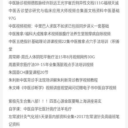
中医脉诊视频德胜脉经许跃远王光宇崔氏特异性文档111G福禄天诚
中医舌诊望诊研究与临床应用大师视频合集面文档资料中医基础
97G
中医视频视频：中里巴人求医不如求已包括同步讲义一套基础
中医推拿/福科大成推拿术视频振腹疗法养生堂按摩病自除视频
中医五绝指针基础理论讲课视频22集中医推拿点穴手法培训（积善
堂
周常卿-周氏人体阴阳平衡疗法15年8月视频网传30G
周嘉荣宗筋疗法09-15年全集落脏观点手法培训视频
朱国苗CH康复课程20节
朱利新中医背诊手法现场详解朱利新背诊教学视频教程
朱文峰《中医诊断学》视频讲座视望闻问切赠电子书中医自学视频
紫极先生合集八部！！！四圣心源金医要略上海讲座易玄
自学课：中医自学壮医针挑疗法羊毛疗
左常波针灸气化班5天录音内部资料全集+2017左常波针灸高级班笔
记资料