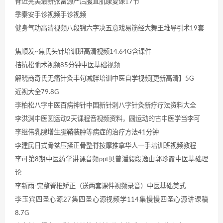
脊近完美最新张富源产后腹直肌康复课17节
季秦安手诊视频手诊视频
健身气功高清视频八段锦六字决五意戏易筋经大舞王堆导引术19套
焦顺发~焦氏头针培训班高清视频14.64G含课件
拮抗松弛术视频85分钟中医基础视频
解晓商奇氏无痛针灸丰句减胖培训中医自学视频[更新高清】5G
近视大全79.8G
李柏松八字中医百病神针中国新针刺八字针灸新疗疗法资料大全
李洪渊中医圆运动2天课程音视频资料，圆运动的古中医学当李可
李继伟乳腺增生腱鞘装肿等病症的治疗方法41分钟
李建民日式骨盆压揉正骨整脊按摩推拿华人一手培训班视频教程
李可第8期中医药学讲课音频ppt贝曾潘毅段逸山郭珍霞中医基础理
论
李新雨-完整脊椎矫正（送两套课件视频录音）中医基础美式
李玉宾四圣心源27集四圣心源视频学114集慢慢四圣心源讲课稿
8.7G