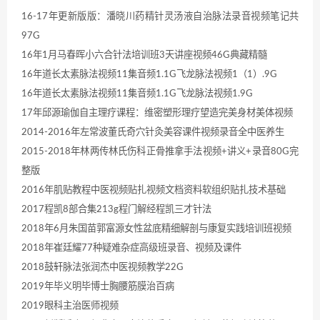
16-17年更新版版：潘晓川药精针灵汤液自治脉法录音视频笔记共
97G
16年1月马春晖小六合针法培训班3天讲座视频46G典藏精髓
16年道长太素脉法视频11集音频1.1G飞龙脉法视频1（1）.9G
16年道长太素脉法视频11集音频1.1G飞龙脉法视频1.9G
17年邱源瑜伽自主理疗课程：维密塑形理疗望造完美身材美体视频
2014-2016年左常波董氏奇穴针灸美容课件视频录音全中医养生
2015-2018年林两传林氏伤科正骨推拿手法视频+讲义+录音80G完
整版
2016年肌贴教程中医视频贴扎视频文档资料软组织贴扎技术基础
2017程凯8部合集213g程门解经程凯三才针法
2018年6月朱国苗郭富源女性盆底精细解剖与康复实践培训班视频
2018年崔廷耀77种疑难杂症高级班录音、视频及课件
2018鼓轩脉法张润杰中医视频教学22G
2019年毕义明毕博士胸腰筋膜治百病
2019眼科主治医师视频