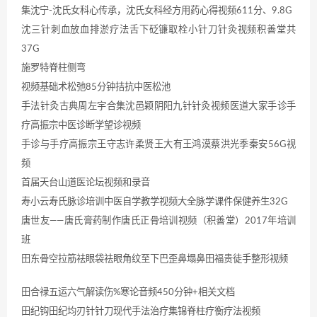
集沈宁-沈氏女科心传承，沈氏女科经方用药心得视频611分、9.8G
沈三针刺血放血排淤疗法舌下砭镰取栓小针刀针灸视频积善堂共
37G
施罗特脊柱侧弯
视频基础术松弛85分钟拮抗中医松池
手法针灸古典周左宇合集沈邑颖阴阳九针针灸视频医道大家手诊手
疗高振宗中医诊断学望诊视频
手诊与手疗高振宗王守志许柔贤王大有王鸿漠蔡洪光季秦安56G视
频
首届天台山道医论坛视频和录音
寿小云寿氏脉诊培训中医自学教学视频大全脉学课件保健养生32G
唐世友——唐氏膏药制作唐氏正骨培训视频（积善堂）2017年培训
班
田东骨空拉筋祛眼袋祛眼角纹至下巴歪鼻塌鼻田福贵徒手整形视频
田合禄五运六气解读伤%寒论音频450分钟+相关文档
田纪钩田纪均刃针针刀现代手法治疗集锦脊柱疗衡疗法视频