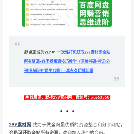
🎁 点击成为VIP ☛
一次性打包获取299素材网全站
所有资源+各类找资源技巧教学（涵盖考研/考证/外
刊/各知识付费平台等）+享永久后续新增
◉ 找资源，就找299素材网，微信号：xue63358
299素材网
致力于做全网最优质的资源整合和分享网站，
会员可获取全站所有资源
，欢迎加入我们的会员。