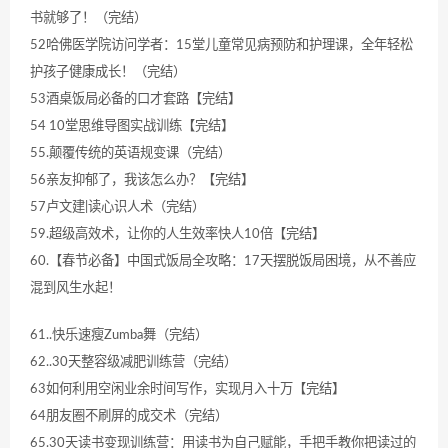
书就够了！（完结）
52哈佛医学院访问学者：15堂儿童常见病预防和护理课，全年轻松
护孩子健康成长！（完结）
53酒桌饭局必备的口才套路【完结】
54 10堂思维导图实战训练【完结】
55.颠覆传统的英语规变课（完结）
56亲友抑郁了，我该怎么办？【完结】
57卢文建|读心识人术（完结）
59.超级高效术，让你的人生效率快人10倍【完结】
60.【春节必备】中国式饭局全攻略：17天摆脱饭局困境，从不善应
混到风生水起！
61..快乐速瘦Zumba舞（完结）
62..30天整容级减肥训练营（完结）
63如何利用空闲业余时间写作，实现月入十万【完结】
64朋友圈不刷屏的成交术（完结）
65.30天读书变现训练营：用读书为自己赋能，手把手教你把读过的