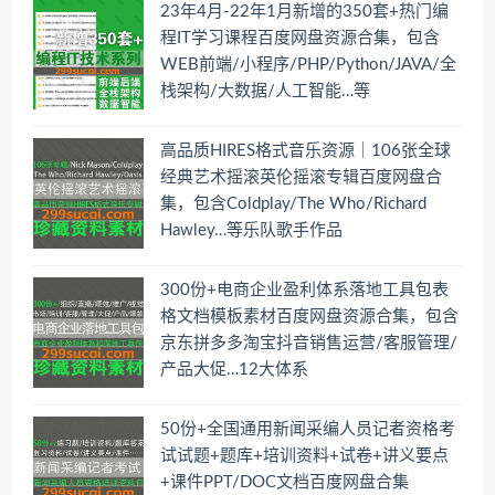
23年4月-22年1月新增的350套+热门编
程IT学习课程百度网盘资源合集，包含
WEB前端/小程序/PHP/Python/JAVA/全
栈架构/大数据/人工智能…等
高品质HIRES格式音乐资源｜106张全球
经典艺术摇滚英伦摇滚专辑百度网盘合
集，包含Coldplay/The Who/Richard
Hawley…等乐队歌手作品
300份+电商企业盈利体系落地工具包表
格文档模板素材百度网盘资源合集，包含
京东拼多多淘宝抖音销售运营/客服管理/
产品大促…12大体系
50份+全国通用新闻采编人员记者资格考
试试题+题库+培训资料+试卷+讲义要点
+课件PPT/DOC文档百度网盘合集