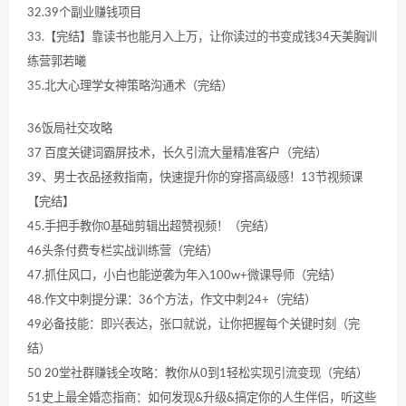
32.39个副业赚钱项目
33.【完结】靠读书也能月入上万，让你读过的书变成钱34天美胸训
练营郭若曦
35.北大心理学女神策略沟通术（完结）
36饭局社交攻略
37 百度关键词霸屏技术，长久引流大量精准客户（完结）
39、男士衣品拯救指南，快速提升你的穿搭高级感！13节视频课
【完结】
45.手把手教你0基础剪辑出超赞视频！（完结）
46头条付费专栏实战训练营（完结）
47.抓住风口，小白也能逆袭为年入100w+微课导师（完结）
48.作文中刺提分课：36个方法，作文中刺24+（完结）
49必备技能：即兴表达，张口就说，让你把握每个关键时刻（完
结）
50 20堂社群赚钱全攻略：教你从0到1轻松实现引流变现（完结）
51史上最全婚恋指商：如何发现&升级&搞定你的人生伴侣，听这些