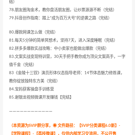
结）
78.朋友圈淘金术，教你盘活朋友圈，让纱票源源不断（完结）
79.抖音创作指南：踏上“成为百万大号”的逆袭之路（完结）
80.爆款网课怎么做（完结）
81.每天5分钟的简单冥想术，坚持7天，进入深度睡眠（完结）
82.拼多多爆款实战攻略：中小卖家也能做出爆款（完结）
83.文案实战变现特训营，30天手把手教你成为顶尖文案高手，一字
值千金（完结）
83《金陵十三钗》演员形体仪态指导老师：14节体态魅力修炼课，
教你绽放独特东方美（完结）
84.宝妈获客操盘手训练营
85.谢银龙视频微课开发赚钱【完结】
————————————
（本资源为SVIP群分享，
◉ 文件路径：【SVIP分类课程6.0新】-
【学院课程】-【荔枝微课】，仅供内部学习交流用，不公开售