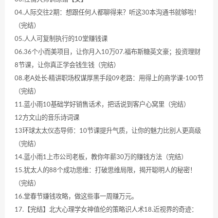
04.人际交往2期：想跟任何人都聊得来？听这30本沟通书就够啦！
（完结）
05.人人可复制执行的10堂赚钱课
06.36个小而美项目，让你月入10万07.福布斯糖英文豪；投资理财
8节课，让你真正学会钱生钱（完结）
08.老A处长·精讲职场权谋厚黑手段09老路：用得上的商学课-100节
（完结）
11.蓝小雨10基础学好销售话术，把话说到客户心窝里（完结）
12方文山的音乐诗词课
13环球太太仪态导师：10节课提升气质，让你的魅力比别人更高级
（完结）
14.蓝小雨1上市公司老板，教你年薪30万的赚钱方法（完结）
15.犹太人的88个成功思维：打破思维局限，揭开聪明人的秘密！
（完结）
16.堂春节嫌钱攻略，做这些事一周赚万元。
17.【完结】北大心理学女神值伦的策略识人术18.近视界的奇迹：