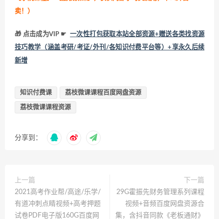
卖！
）
🎁 点击成为VIP ☛
一次性打包获取本站全部资源+赠送各类找资源
技巧教学（涵盖考研/考证/外刊/各知识付费平台等）+享永久后续
新增
知识付费课
荔枝微课课程百度网盘资源
荔枝微课课程资源
分享到：
上一篇
下一篇
2021高考作业帮/高途/乐学/
29G霍振先财务管理系列课程
有道冲刺点睛视频+高考押题
视频+音频百度网盘资源合
试卷PDF电子版160G百度网
集，含抖音同款《老板通财》