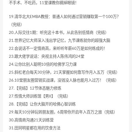
不手术、不吃药，11堂课教你摘掉眼镜！
19.清华北大EMBA教授：普通人如何通过营销赚取第一个100万？
（完结）
20.人际交往1期：听完这十本书，从此告别低情商（完结）
21.世界记忆大师深入浅出学记忆，九节课练就你的超强大脑
22.会说话不一定情商高，来听听年薪60万是如何练成的！
23.跟大佬学说话：央视主持人陈伟鸿的24堂
24.让你比别人聪明10倍的哈佛学习力课
25.斜杠老白每天30分钟，21天掌握如何靠写作月入五万（完结）
26.10堂朋友圈营销实战课，没钱没人脉也能月入过万！（完结）
27.【完结】12节体态魅力修炼
27.性情大师训练馆【男II】（完结）
28.【完结】让你大脑开的哈佛心智训练
29.每天10分钟玩转朋友圈，6周带你开启年入百万之旅（完结）
30.高情商沟通21天训练营
31.田珂明星都在用的饮食方法