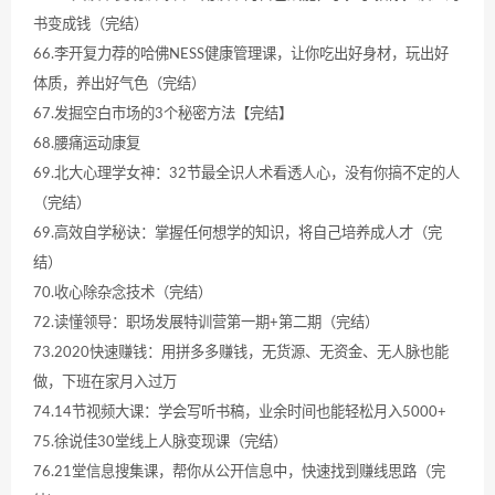
书变成钱（完结）
66.李开复力荐的哈佛NESS健康管理课，让你吃出好身材，玩出好
体质，养出好气色（完结）
67.发掘空白市场的3个秘密方法【完结】
68.腰痛运动康复
69.北大心理学女神：32节最全识人术看透人心，没有你搞不定的人
（完结）
69.高效自学秘诀：掌握任何想学的知识，将自己培养成人才（完
结）
70.收心除杂念技术（完结）
72.读懂领导：职场发展特训营第一期+第二期（完结）
73.2020快速赚钱：用拼多多赚钱，无货源、无资金、无人脉也能
做，下班在家月入过万
74.14节视频大课：学会写听书稿，业余时间也能轻松月入5000+
75.徐说佳30堂线上人脉变现课（完结）
76.21堂信息搜集课，帮你从公开信息中，快速找到赚线思路（完