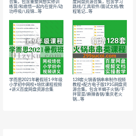
合集，包含重塑冥想实修训
度网盘资源合集，包含学习
练营/和痞悟一起内在提升/动
路线/工具软件/面试文档/教
功呼吸八段锦…等
程笔记…等
学而思2021年暑假班1-9年级
128套火锅香锅串串制作视频
小学初中网校+培优课程视频
教程+配方电子版191G网盘资
+讲义百度网盘资源合集
源合集，包含羊蝎子火锅/干
拌冒菜/麻辣香锅/重庆老火
锅…等