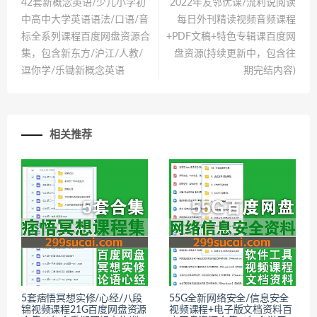
42套新概念英语/少儿小学初
2022年友邻优课/流利说阅读
中高中大学英语语法/口语/音
每日外刊精读视频音频课程
标全系列课程百度网盘资源合
+PDF文稿+特色专辑课百度网
集，包含新东方/沪江/人教/
盘资源(持续更新中，包含往
逗你学/乐锄新概念英语
期完结内容)
相关推荐
5套痞悟冥想实修/心经/八段
55G全新网络安全/信息安全
锦视频课程21G百度网盘资源
视频课程+电子版文档资料百