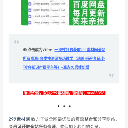
🎁 点击成为VIP ☛
一次性打包获取299素材网全站
所有资源+各类找资源技巧教学（涵盖考研/考证/外
刊/各知识付费平台等）+享永久后续新增
◉ 找资源，就找299素材网，微信号：xue63358
299素材网
致力于做全网最优质的资源整合和分享网站，
会员可获取全站所有资源
，欢迎加入我们的会员。