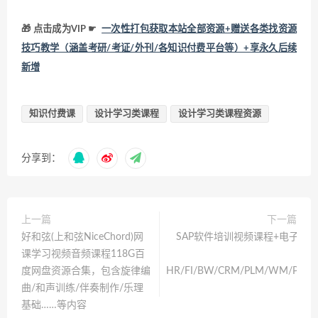
🎁 点击成为VIP ☛
一次性打包获取本站全部资源+赠送各类找资源
技巧教学（涵盖考研/考证/外刊/各知识付费平台等）+享永久后续
新增
知识付费课
设计学习类课程
设计学习类课程资源
分享到：
上一篇
下一篇
好和弦(上和弦NiceChord)网
SAP软件培训视频课程+电子版教
课学习视频音频课程118G百
度网盘资源合集，包含旋律编
HR/FI/BW/CRM/PLM/WM/PM/Q
曲/和声训练/伴奏制作/乐理
基础……等内容