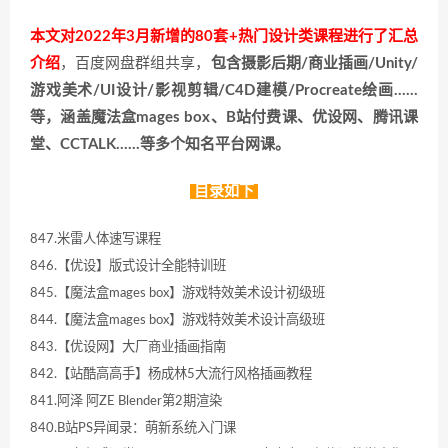
本文对2022年3月新增的80套+热门设计类课程进行了汇总
介绍
，百度网盘群组共享，
包含摄影后期/商业插画/Unity/
游戏美术/UI设计/影视剪辑/C4D建模/Procreate绘画……
等，涵盖魔法盒mages box、B站付费课、优设网、腾讯课
堂、CCTALK……等多个知名平台网课。
目录如下
847.米雷人体速写课程
846.【优设】版式设计全能特训班
845.【魔法盒mages box】游戏特效美术设计初级班
844.【魔法盒mages box】游戏特效美术设计高级班
843.【优设网】大厂商业插画指南
842.【站酷高高手】杨成林5大流行风格插画教程
841.阿泽 阿ZE Blender第2期渲染
840.B站PS异闻录：萌新系统入门课