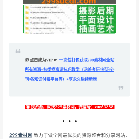
🎁 点击成为VIP ☛
一次性打包获取299素材网全站
所有资源+各类找资源技巧教学（涵盖考研/考证/外
刊/各知识付费平台等）+享永久后续新增
◉ 找资源，就找299素材网，微信号：xue63358
299素材网
致力于做全网最优质的资源整合和分享网站，