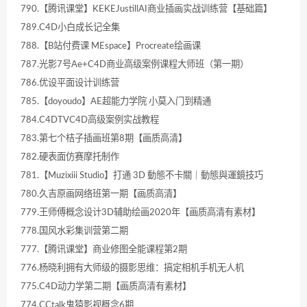
790.【腾讯课堂】KEKEJustillAI商业插画实战训练营【基础篇】
789.C4D小白成长记全集
788.【B站付费课 MEspace】Procreate绘画课
787.光影7号Ae+C4D商业高级案例课程大师班（第一期）
786.优设平面设计训练营
785.【doyoudo】AE超能力学院 小莫入门到精通
784.C4DTVC4D高级案例实战教程
783.第七个桔子插画班第8期【画质高清】
782.硬表面仿赛摩托制作
781.【Muzixiii Studio】打通 3D 動態不卡關｜動態與運鏡技巧
780.久吉原画网络班第一期【画质高清】
779.王师傅概念设计3D辅助绘画2020年【画质高清有素材】
778.国风水彩集训营第二期
777.【腾讯课堂】商业修图全能课程第2期
776.杨晓利拥有大师级的摄影思维：搞定相机手机无人机
775.C4D动力学第二期【画质高清有素材】
774.CCtalk鬼猿影视概念6期