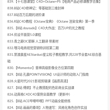
839.【十七感课堂】C4D+Octane+PS【电商产品必修课教学合集】
838.B站C4D修神记：零基础到三维封神
837.B站百万后期的进阶课
836.R站C4D教程《Octane宝典》《Octane 渲染宝典》第一季
835.【B站 doyoudo】C4D大作战：百万UP的光之教程
834.优设平面营5.0课程
833.青之巅OC耶稣 人工翻译 带素材
832.嘿马电商视觉营销特训班第二期
831.罡渡晨星AEStardust星尘粒子教程教学,共228节全套AE综合基
础
830.【Momentor】曾神高级影像全方位第四期
829.【B站 孔晨POINTVISION】UI设计师的动效入门指南
828.火星时代2021影视剪辑课【画质高清】
827.【B站 傅炯】不止教搭配的色彩商业实战课
826.动真格C4DC4D案例全面教学（更新中）
825.【B站 ACE哔哩哔哩】PPT动画全能修炼
824.【B站 画画的春哥】人物速写：风格化角色创作实战