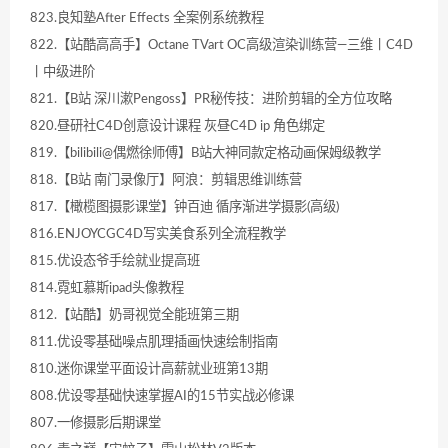
823.良知塾After Effects 全案例系统教程
822.【站酷高高手】Octane TVart OC高级渲染训练营—三维丨C4D
丨中级进阶
821.【B站 深川漱Pengoss】PR秘传技：进阶剪辑的全方位攻略
820.昼研社C4D创意设计课程 灰昼C4D ip 角色绑定
819.【bilibili@偶燃徐师傅】B站大神同款定格动画保姆级教学
818.【B站 南门录像厅】阿浪：剪辑思维训练营
817.【橄榄图摄影课堂】钟百迪 循序渐进学摄影(高级)
816.ENJOYCGC4D写实美食系列全流程教学
815.优设态爷手绘就业提高班
814.霓虹慕斯ipad头像教程
812.【站酷】奶哥视觉全能班第三期
811.优设零基础噪点肌理插画快速绘制指南
810.迷你课堂平面设计高薪就业班第13期
808.优设零基础快速掌握AI的15节实战必修课
807.一修摄影后期课堂