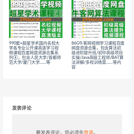
990套+超星学术国内名校大
86G牛客网视频学习课程百度
学各专业公开课高清学习视
网盘资源合集，包含算法初
频课程百度网盘资源合集系
级进阶提升班/初中高级项目
列④，包含人民大学/首都师
实操/Java高级工程师/BAT算
范大学/厦门大学……等
法讲解/多校训练营……等内
容
发表评论
要发表评论，您必须先
登录
。