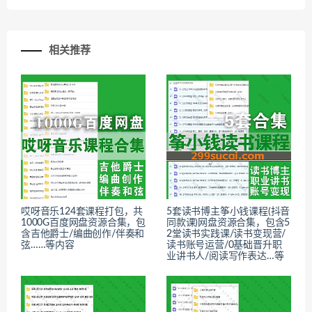
相关推荐
哎呀音乐124套课程打包，共
5套读书博主筝小钱课程(抖音
1000G百度网盘资源合集，包
同款课)网盘资源合集，包含5
含吉他爵士/编曲创作/伴奏和
2堂读书实践课/读书变现营/
弦……等内容
读书账号运营/0基础晋升职
业讲书人/阅读写作表达…等