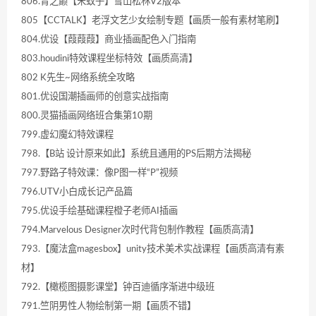
806.青之巅【宋蚊子】雪山松林V2版本
805【CCTALK】老浮文艺少女绘制专题【画质一般有素材笔刷】
804.优设【葭葭葭】商业插画配色入门指南
803.houdini特效课程坐标特效【画质高清】
802 K先生~网络系统全攻略
801.优设国潮插画师的创意实战指南
800.灵猫插画网络班合集第10期
799.虚幻魔幻特效课程
798.【B站 设计原来如此】系统且通用的PS后期方法揭秘
797.野路子特效课：像P图一样“P”视频
796.UTV小白成长记产品篇
795.优设手绘基础课程橙子老师AI插画
794.Marvelous Designer次时代背包制作教程【画质高清】
793.【魔法盒magesbox】unity技术美术实战课程【画质高清有素
材】
792.【橄榄图摄影课堂】钟百迪循序渐进中级班
791.竺阴男性人物绘制第一期【画质不错】