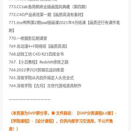
773.CCtalk鱼雨桐商业插画国风典藏（第四期）
772.C4D产品表现第一期【画质高清有素材】
771.tiye鸭鸭第2期ipad插画课2021年4月结课【画质还行有课件笔
刷】
770.一修摄影后期课堂
769.名动漫4+F网络班【画质高清】
768.动效工坊 C4D R21四库全书
767.【小丑教程】Redshift修炼之路
766.2022李兴兴剪辑实战训练营
765.深夜学院从内到外搞定人头完全式
764.深夜学院【古月】次世代游戏道具制作
————————————
（本资源为SVIP群分享，
◉ 文件路径：【SVIP分类课程6.0新】-
【学院课程】-【设计课程】，仅供内部学习交流用，不公开售
卖！
）