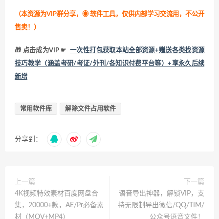
（本资源为VIP群分享，
◉ 软件工具，仅供内部学习交流用，不公开
售卖！
）
🎁 点击成为VIP ☛
一次性打包获取本站全部资源+赠送各类找资源
技巧教学（涵盖考研/考证/外刊/各知识付费平台等）+享永久后续
新增
常用软件库
解除文件占用软件
分享到：
上一篇
下一篇
4K视频特效素材百度网盘合
语音导出神器，解锁VIP，支
集，20000+款，AE/Pr必备素
持无限制导出微信/QQ/TIM/
材（MOV+MP4）
公众号语音文件！