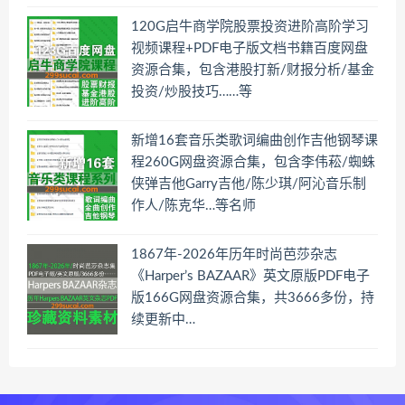
120G启牛商学院股票投资进阶高阶学习
视频课程+PDF电子版文档书籍百度网盘
资源合集，包含港股打新/财报分析/基金
投资/炒股技巧……等
新增16套音乐类歌词编曲创作吉他钢琴课
程260G网盘资源合集，包含李伟菘/蜘蛛
侠弹吉他Garry吉他/陈少琪/阿沁音乐制
作人/陈克华…等名师
1867年-2026年历年时尚芭莎杂志
《Harper’s BAZAAR》英文原版PDF电子
版166G网盘资源合集，共3666多份，持
续更新中…