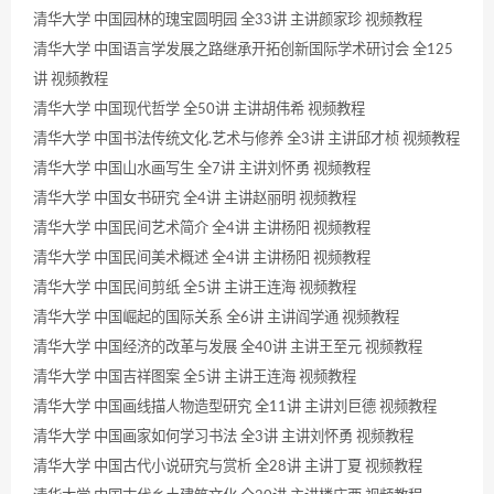
清华大学 中国园林的瑰宝圆明园 全33讲 主讲颜家珍 视频教程
清华大学 中国语言学发展之路继承开拓创新国际学术研讨会 全125
讲 视频教程
清华大学 中国现代哲学 全50讲 主讲胡伟希 视频教程
清华大学 中国书法传统文化.艺术与修养 全3讲 主讲邱才桢 视频教程
清华大学 中国山水画写生 全7讲 主讲刘怀勇 视频教程
清华大学 中国女书研究 全4讲 主讲赵丽明 视频教程
清华大学 中国民间艺术简介 全4讲 主讲杨阳 视频教程
清华大学 中国民间美术概述 全4讲 主讲杨阳 视频教程
清华大学 中国民间剪纸 全5讲 主讲王连海 视频教程
清华大学 中国崛起的国际关系 全6讲 主讲阎学通 视频教程
清华大学 中国经济的改革与发展 全40讲 主讲王至元 视频教程
清华大学 中国吉祥图案 全5讲 主讲王连海 视频教程
清华大学 中国画线描人物造型研究 全11讲 主讲刘巨德 视频教程
清华大学 中国画家如何学习书法 全3讲 主讲刘怀勇 视频教程
清华大学 中国古代小说研究与赏析 全28讲 主讲丁夏 视频教程