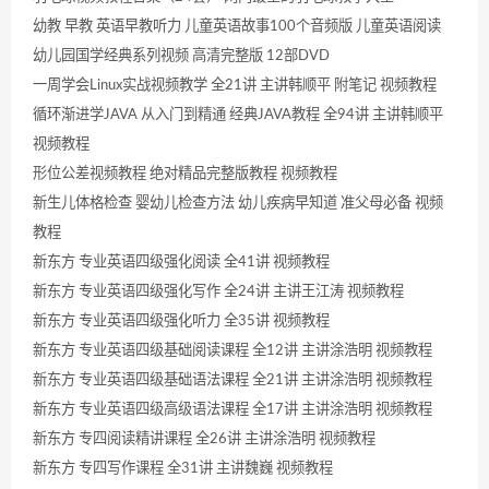
幼教 早教 英语早教听力 儿童英语故事100个音频版 儿童英语阅读
幼儿园国学经典系列视频 高清完整版 12部DVD
一周学会Linux实战视频教学 全21讲 主讲韩顺平 附笔记 视频教程
循环渐进学JAVA 从入门到精通 经典JAVA教程 全94讲 主讲韩顺平
视频教程
形位公差视频教程 绝对精品完整版教程 视频教程
新生儿体格检查 婴幼儿检查方法 幼儿疾病早知道 准父母必备 视频
教程
新东方 专业英语四级强化阅读 全41讲 视频教程
新东方 专业英语四级强化写作 全24讲 主讲王江涛 视频教程
新东方 专业英语四级强化听力 全35讲 视频教程
新东方 专业英语四级基础阅读课程 全12讲 主讲涂浩明 视频教程
新东方 专业英语四级基础语法课程 全21讲 主讲涂浩明 视频教程
新东方 专业英语四级高级语法课程 全17讲 主讲涂浩明 视频教程
新东方 专四阅读精讲课程 全26讲 主讲涂浩明 视频教程
新东方 专四写作课程 全31讲 主讲魏巍 视频教程