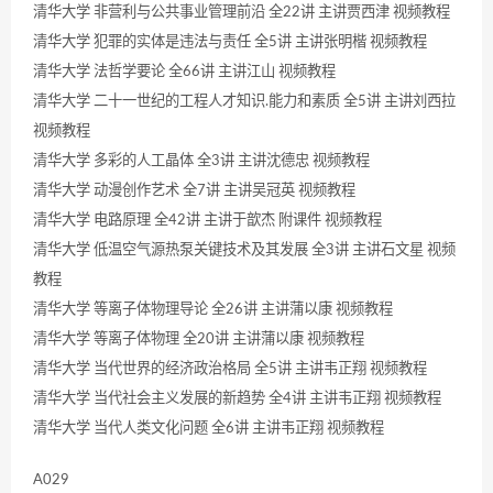
清华大学 非营利与公共事业管理前沿 全22讲 主讲贾西津 视频教程
清华大学 犯罪的实体是违法与责任 全5讲 主讲张明楷 视频教程
清华大学 法哲学要论 全66讲 主讲江山 视频教程
清华大学 二十一世纪的工程人才知识.能力和素质 全5讲 主讲刘西拉
视频教程
清华大学 多彩的人工晶体 全3讲 主讲沈德忠 视频教程
清华大学 动漫创作艺术 全7讲 主讲吴冠英 视频教程
清华大学 电路原理 全42讲 主讲于歆杰 附课件 视频教程
清华大学 低温空气源热泵关键技术及其发展 全3讲 主讲石文星 视频
教程
清华大学 等离子体物理导论 全26讲 主讲蒲以康 视频教程
清华大学 等离子体物理 全20讲 主讲蒲以康 视频教程
清华大学 当代世界的经济政治格局 全5讲 主讲韦正翔 视频教程
清华大学 当代社会主义发展的新趋势 全4讲 主讲韦正翔 视频教程
清华大学 当代人类文化问题 全6讲 主讲韦正翔 视频教程
A029