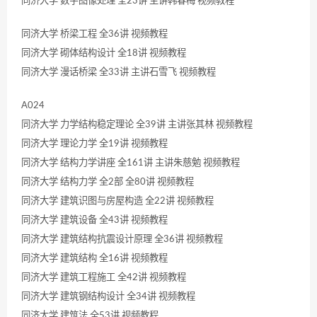
同济大学 数字图像处理 全23讲 主讲韩春梅 视频教程
同济大学 桥梁工程 全36讲 视频教程
同济大学 砌体结构设计 全18讲 视频教程
同济大学 漫话桥梁 全33讲 主讲石雪飞 视频教程
A024
同济大学 力学结构稳定理论 全39讲 主讲张其林 视频教程
同济大学 理论力学 全19讲 视频教程
同济大学 结构力学讲座 全161讲 主讲朱慈勉 视频教程
同济大学 结构力学 全2部 全80讲 视频教程
同济大学 建筑识图与房屋构造 全22讲 视频教程
同济大学 建筑设备 全43讲 视频教程
同济大学 建筑结构抗震设计原理 全36讲 视频教程
同济大学 建筑结构 全16讲 视频教程
同济大学 建筑工程施工 全42讲 视频教程
同济大学 建筑钢结构设计 全34讲 视频教程
同济大学 建筑法 全53讲 视频教程