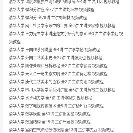
清华大学 温度湿度独立调节的空调系统 全4讲 主讲江亿 视频教程
清华大学 微积分讲座 全57讲 主讲刘坤林 视频教程
清华大学 微积分 全78讲 主讲刘坤林 视频教程
清华大学 网上社会学家眼中的世界 全2讲 主讲罗家德 视频教程
清华大学 王力先生学术讲座楚文字研究的意义 全3讲 主讲李学勤 视
频教程
清华大学 王国维系列讲座 全4讲 主讲李学勤 视频教程
清华大学 外国工艺美术史 全29讲 主讲张夫也 视频教程
清华大学 图像处理和分析教程 全2讲 主讲章毓晋 视频教程
清华大学 天人合一与生态文明 全2讲 主讲蒋劲松 视频教程
清华大学 唐代工艺美术的色彩 全2讲 主讲尚刚 视频教程
清华大学 四川大学哲学系系列讲座 全6讲 主讲黄裕生 视频教程
清华大学 水沙动力学 全5讲 主讲傅旭东 视频教程
清华大学 数字电视传输技术 全5讲 主讲杨知行 视频教程
清华大学 数学模型 全83讲 主讲谢金星 视频教程
清华大学 数据结构 全48讲 主讲严蔚敏 视频教程
清华大学 室内空气流动数值模拟 全13讲 主讲李先庭 视频教程