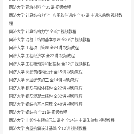
同济大学 建筑材料 全33讲 视频教程
同济大学 计算结构力学与应用软件讲座 全47讲 主讲朱慈勉 视频教
程
同济大学 计算结构力学 全8讲 视频教程
同济大学 混凝土结构基本原理 全39讲 视频教程
同济大学 工程项目管理 全94讲 视频教程
同济大学 工程经济学 全22讲 视频教程
同济大学 工程概预算和招投标 全22讲 视频教程
同济大学 高建筑结构设计 全45讲 视频教程
同济大学 高层建筑施工 全14讲 视频教程
同济大学 钢筋与砌体结构 全22讲 视频教程
同济大学 钢筋混凝土结构 全32讲 视频教程
同济大学 钢结构基本原理 全48讲 视频教程
同济大学 钢结构 全21讲 视频教程
同济大学 非线性有限单元法讲座 全34讲 主讲朱慈勉 视频教程
同济大学 房屋抗震设计基础 全12讲 视频教程