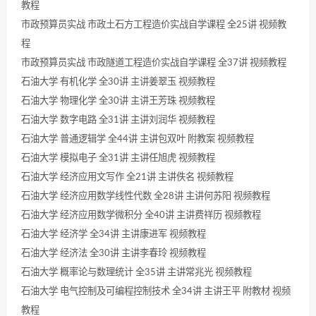
教程
市政预算员实战 市政土石方工程造价实战自学课程 全25讲 视频教
程
市政预算员实战 市政隧道工程造价实战自学课程 全37讲 视频教程
石油大学 有机化学 全30讲 主讲姜翠玉 视频教程
石油大学 物理化学 全30讲 主讲王芳珠 视频教程
石油大学 数字电路 全31讲 主讲刘润华 视频教程
石油大学 普通逻辑学 全44讲 主讲包双叶 附教案 视频教程
石油大学 模拟电子 全31讲 主讲任旭虎 视频教程
石油大学 经济应用文写作 全21讲 主讲佚名 视频教程
石油大学 经济应用数学线性代数 全28讲 主讲何苏阳 视频教程
石油大学 经济应用数学微积分 全40讲 主讲费祥历 视频教程
石油大学 经济学 全34讲 主讲康进军 视频教程
石油大学 经济法 全30讲 主讲李春玲 视频教程
石油大学 概率论与数理统计 全35讲 主讲常兆光 视频教程
石油大学 电气控制及可编程控制技术 全34讲 主讲王平 附教材 视频
教程