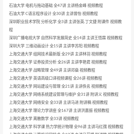
石油大学 电机与拖动基础 全47讲 主讲杨金峰 视频教程
石油大学 C语言程序设计 全30讲 主讲曾怡 视频教程
深圳职业技术学院 分析化学 全3讲 主讲张英.丁文捷 附课件 视频教
程
深圳广播电视大学 自然科学发展简史 全14讲 主讲王悟霖 视频教程
深圳大学 三维动画设计 全15讲 主讲李苏阳 视频教程
上海交通大学 组网技术最新版 全29讲 主讲林羽 视频教程
上海交通大学 证券投资分析 全26讲 主讲李艳君 视频教程
上海交通大学 战略管理 全49讲 主讲邓燊 视频教程
上海交通大学 英语高级口译视频课程 全26讲 视频教程
上海交通大学 网站建设与管理 全21讲 主讲佚名 视频教程
上海交通大学 网络系统建设管理与维护 全31讲 附讲义 视频教程
上海交通大学 网络安全 全33讲 主讲马进 附讲稿 视频教程
上海交通大学 理论力学讲座 全167讲 主讲洪嘉振 视频教程
上海交通大学 离散数学 全33讲 视频教程
上海交通大学 科学课 热力学统计物理 全96讲 主讲马红孺 视频教程