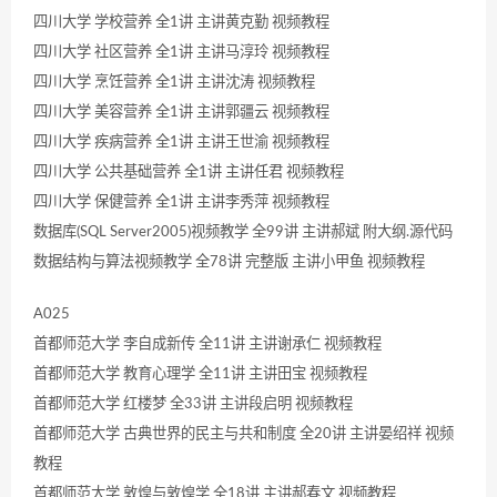
四川大学 学校营养 全1讲 主讲黄克勤 视频教程
四川大学 社区营养 全1讲 主讲马淳玲 视频教程
四川大学 烹饪营养 全1讲 主讲沈涛 视频教程
四川大学 美容营养 全1讲 主讲郭疆云 视频教程
四川大学 疾病营养 全1讲 主讲王世渝 视频教程
四川大学 公共基础营养 全1讲 主讲任君 视频教程
四川大学 保健营养 全1讲 主讲李秀萍 视频教程
数据库(SQL Server2005)视频教学 全99讲 主讲郝斌 附大纲.源代码
数据结构与算法视频教学 全78讲 完整版 主讲小甲鱼 视频教程
A025
首都师范大学 李自成新传 全11讲 主讲谢承仁 视频教程
首都师范大学 教育心理学 全11讲 主讲田宝 视频教程
首都师范大学 红楼梦 全33讲 主讲段启明 视频教程
首都师范大学 古典世界的民主与共和制度 全20讲 主讲晏绍祥 视频
教程
首都师范大学 敦煌与敦煌学 全18讲 主讲郝春文 视频教程