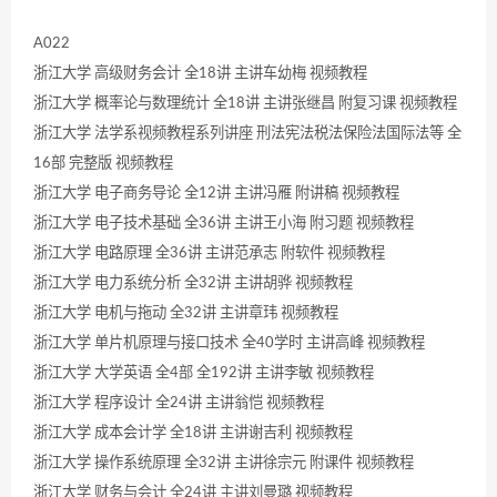
A022
浙江大学 高级财务会计 全18讲 主讲车幼梅 视频教程
浙江大学 概率论与数理统计 全18讲 主讲张继昌 附复习课 视频教程
浙江大学 法学系视频教程系列讲座 刑法宪法税法保险法国际法等 全
16部 完整版 视频教程
浙江大学 电子商务导论 全12讲 主讲冯雁 附讲稿 视频教程
浙江大学 电子技术基础 全36讲 主讲王小海 附习题 视频教程
浙江大学 电路原理 全36讲 主讲范承志 附软件 视频教程
浙江大学 电力系统分析 全32讲 主讲胡骅 视频教程
浙江大学 电机与拖动 全32讲 主讲章玮 视频教程
浙江大学 单片机原理与接口技术 全40学时 主讲高峰 视频教程
浙江大学 大学英语 全4部 全192讲 主讲李敏 视频教程
浙江大学 程序设计 全24讲 主讲翁恺 视频教程
浙江大学 成本会计学 全18讲 主讲谢吉利 视频教程
浙江大学 操作系统原理 全32讲 主讲徐宗元 附课件 视频教程
浙江大学 财务与会计 全24讲 主讲刘曼璐 视频教程