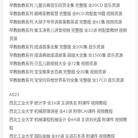
早教胎教系列 儿童古典音乐欣赏全集 完整版 全20CD 音乐资源
早教胎教系列 巅峰家教智慧 完整版 全8CD 附配套书籍 视频资源
早教胎教系列 大胡子爷爷讲故事教英语 完整版 全61集 视频资源
早教胎教系列 崔玉涛育儿讲堂视频 完整版 全33讲 附配套教材 视频
资源
早教胎教系列 成语故事全集 完整版 全200集 音乐资源
早教胎教系列 成语典故成语故事 超级大合集 全1500集 音乐资源
早教胎教系列 贝瓦儿歌视频大全 全72集 视频资源
早教胎教系列 宝宝推拿去百病 完整版 全30集 视频资源
早教胎教系列 宝宝的异想世界系列全集 完整版 全17CD 音乐资源
A023
西北工业大学 统计学 全16讲 主讲佚名 附课件 视频教程
西北工业大学 机械原理讲座 全41讲 附带CAI课件 视频教程
西北工业大学 机械课程机械设计 全64讲 主讲刘光磊 附课件 视频教
程
西北工业大学 国际金融 全49讲 主讲石冬莲 附课件 视频教程