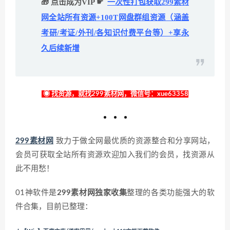
🎁 点击成为VIP ☛
一次性打包获取299素材
网全站所有资源+100T网盘群组资源（涵盖
考研/考证/外刊/各知识付费平台等）+享永
久后续新增
◉ 找资源，就找299素材网，微信号：xue63358
299素材网
致力于做全网最优质的资源整合和分享网站，
会员可获取全站所有资源欢迎加入我们的会员，找资源从
此不用愁！
01神软件是
299素材网独家收集
整理的各类功能强大的软
件合集，目前已整理：