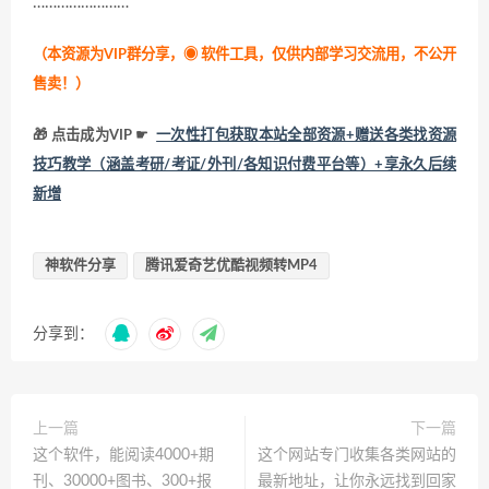
……………………
（本资源为VIP群分享，
◉ 软件工具，仅供内部学习交流用，不公开
售卖！
）
🎁 点击成为VIP ☛
一次性打包获取本站全部资源+赠送各类找资源
技巧教学（涵盖考研/考证/外刊/各知识付费平台等）+享永久后续
新增
神软件分享
腾讯爱奇艺优酷视频转MP4
分享到：
上一篇
下一篇
这个软件，能阅读4000+期
这个网站专门收集各类网站的
刊、30000+图书、300+报
最新地址，让你永远找到回家