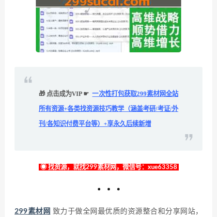
🎁 点击成为VIP ☛
一次性打包获取299素材网全站
所有资源+各类找资源技巧教学（涵盖考研/考证/外
刊/各知识付费平台等）+享永久后续新增
◉ 找资源，就找299素材网，微信号：xue63358
299素材网
致力于做全网最优质的资源整合和分享网站，