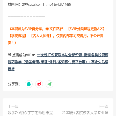
材网 网：299sucai.com】.mp4 (64.87 MB)
————————————
（本资源为SVIP群分享，
◉ 文件路径：【SVIP分类课程更新A区】-
【学院课程】-【名人大师课】，仅供内部学习交流用，不公开售
卖！
）
🎁 点击成为VIP ☛
一次性打包获取本站全部资源+赠送各类找资源
技巧教学（涵盖考研/考证/外刊/各知识付费平台等）+享永久后续
新增
分享到：
上一篇
下一篇
数学赵观察/丁丁老师思维提
2100份+各院校各大学专业课