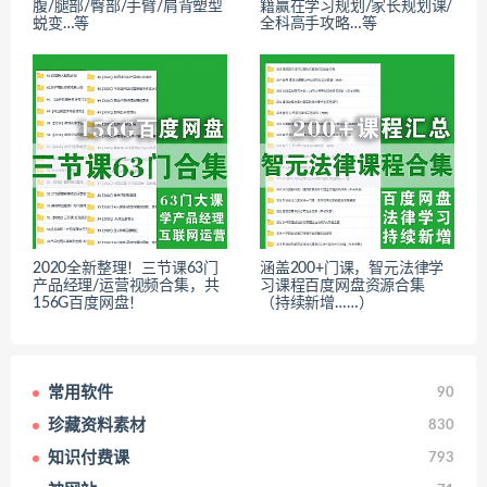
腹/腿部/臀部/手臂/肩背塑型
籍赢在学习规划/家长规划课/
蜕变…等
全科高手攻略…等
2020全新整理！三节课63门
涵盖200+门课，智元法律学
产品经理/运营视频合集，共
习课程百度网盘资源合集
156G百度网盘！
（持续新增……）
常用软件
90
珍藏资料素材
830
知识付费课
793