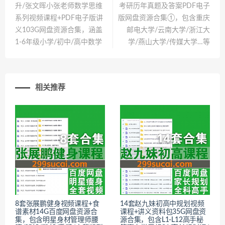
升/张文晖小张老师数学思维
考研历年真题及答案PDF电子
系列视频课程+PDF电子版讲
版网盘资源合集①，包含重庆
义103G网盘资源合集，涵盖
邮电大学/云南大学/浙江大
1-6年级小学/初中/高中数学
学/燕山大学/传媒大学…等
相关推荐
8套张展鹏健身视频课程+食
14套赵九妹初高中规划视频
谱素材14G百度网盘资源合
课程+讲义资料包35G网盘资
集，包含明星身材管理师腰
源合集，包含L1-L12高手秘