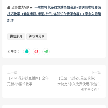
🎁 点击成为VIP ☛
一次性打包获取本站全部资源+赠送各类找资源
技巧教学（涵盖考研/考证/外刊/各知识付费平台等）+享永久后续
新增
微信多开
神软件分享
分享到：
上一篇
下一篇
【2020花神妙直播间】全年
【位图一键转矢量图软件】一
更新/攀援术教学
步搞定/永久免费使用/快速生
成矢量文件！