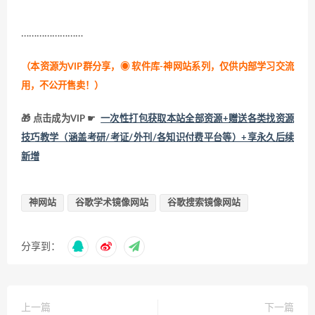
……………………
（本资源为VIP群分享，
◉ 软件库-神网站系列，仅供内部学习交流
用，不公开售卖！
）
🎁 点击成为VIP ☛
一次性打包获取本站全部资源+赠送各类找资源
技巧教学（涵盖考研/考证/外刊/各知识付费平台等）+享永久后续
新增
神网站
谷歌学术镜像网站
谷歌搜索镜像网站
分享到：
上一篇
下一篇