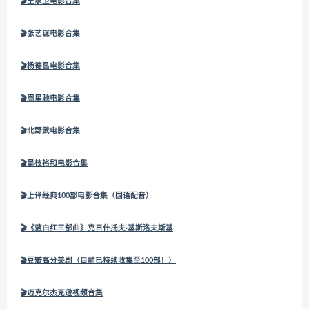
🎬王家卫电影合集
🎬张艺谋电影合集
🎬杨德昌电影合集
🎬周星驰电影合集
🎬北野武电影合集
🎬
是枝裕和电影合集
🎬
上译经典100部电影合集（国语配音）
🎬
《蓝白红三部曲》克日什托夫·基斯洛夫斯基
🎬
豆瓣高分美剧（目前已持续收集至100部！）
🎬
迈克尔杰克逊视频合集