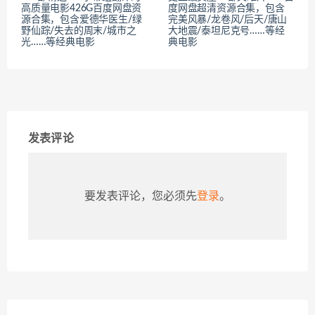
高质量电影426G百度网盘资
度网盘超清资源合集，包含
源合集，包含爱德华医生/绿
完美风暴/龙卷风/后天/唐山
野仙踪/失去的周末/城市之
大地震/泰坦尼克号……等经
光……等经典电影
典电影
发表评论
要发表评论，您必须先
登录
。