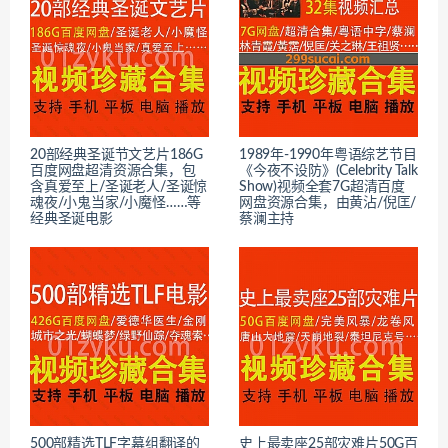
20部经典圣诞节文艺片186G
1989年-1990年粤语综艺节目
百度网盘超清资源合集，包
《今夜不设防》(Celebrity Talk
含真爱至上/圣诞老人/圣诞惊
Show)视频全套7G超清百度
魂夜/小鬼当家/小魔怪……等
网盘资源合集，由黄沾/倪匡/
经典圣诞电影
蔡澜主持
500部精选TLF字幕组翻译的
史上最卖座25部灾难片50G百