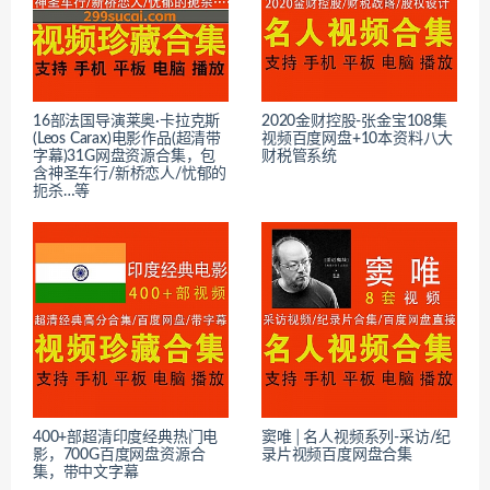
16部法国导演莱奥·卡拉克斯
2020金财控股-张金宝108集
(Leos Carax)电影作品(超清带
视频百度网盘+10本资料八大
字幕)31G网盘资源合集，包
财税管系统
含神圣车行/新桥恋人/忧郁的
扼杀…等
400+部超清印度经典热门电
窦唯│名人视频系列-采访/纪
影，700G百度网盘资源合
录片视频百度网盘合集
集，带中文字幕