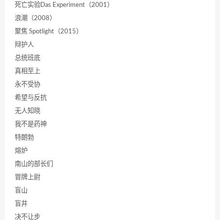
死亡实验Das Experiment（2001）
浪潮（2008）
聚焦 Spotlight（2015）
辩护人
总统班底
真相至上
永不受协
希望与反抗
无人知晓
我不是药神
特朗勃
熔炉
南山的部长们
冒牌上尉
盲山
盲井
决不让步