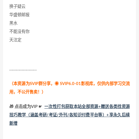
换子疑云
华盛顿邮报
黑水
不能没有你
天注定
……………………
（本资源为SVIP群分享，
◉ SVIP6.0-01影视库，仅供内部学习交流
用，不公开售卖！
）
🎁 点击成为VIP ☛
一次性打包获取本站全部资源+赠送各类找资源
技巧教学（涵盖考研/考证/外刊/各知识付费平台等）+享永久后续
新增