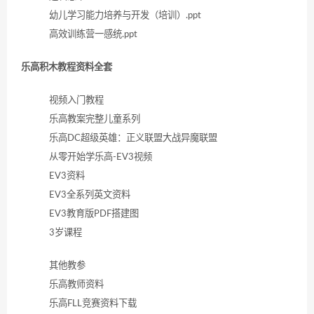
幼儿学习能力培养与开发（培训）.ppt
高效训练营一感统.ppt
乐高积木教程资料全套
视频入门教程
乐高教案完整儿童系列
乐高DC超级英雄：正义联盟大战异魔联盟
从零开始学乐高-EV3视频
EV3资料
EV3全系列英文资料
EV3教育版PDF搭建图
3岁课程
其他教参
乐高教师资料
乐高FLL竞赛资料下载