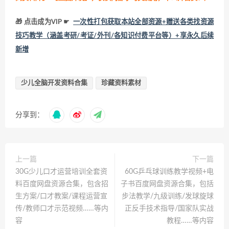
🎁 点击成为VIP ☛
一次性打包获取本站全部资源+赠送各类找资源
技巧教学（涵盖考研/考证/外刊/各知识付费平台等）+享永久后续
新增
少儿全脑开发资料合集
珍藏资料素材
分享到：
上一篇
下一篇
30G少儿口才运营培训全套资
60G乒乓球训练教学视频+电
料百度网盘资源合集，包含招
子书百度网盘资源合集，包括
生方案/口才教案/课程运营宣
步法教学/九级训练/发球旋球
传/教师口才示范视频……等内
正反手技术指导/国家队实战
容
教程……等内容