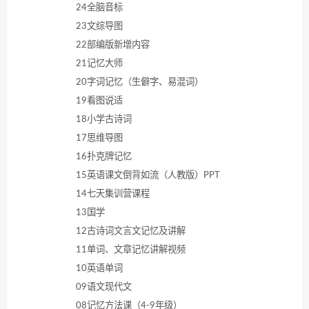
24全脑音标
23文综导图
22部编版新增内容
21记忆大师
20字词记忆（生僻字、易混词）
19看图说适
18小学古诗词
17思维导图
16扑克牌记忆
15英语课文倒背如流（人教版）PPT
14七天集训营课程
13国学
12古诗词文言文记忆及讲解
11单词、文章记忆讲解视频
10英语单词
09语文现代文
08记忆方法课（4-9年级）