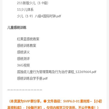
211新版少儿（1-9级）
11少儿体系
少儿（1-9）八级4国际时钟.pdf
儿童感统训练
红黄蓝感统救案
感统训练教案
感统讲义
感统测评
36G视频
孤独症儿童行为管理策略及行为治疗课程_12269664.pdf
感统训练自学手册.pdf
————————————
（本资源为SVIP群分享，
◉ 文件路径：SVIP6.0-01素材库—【小初
高资料库】-【全脑开发】，仅供内部学习交流用，不公开售卖！
）