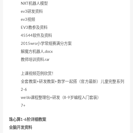
NXT机器人模型
ev3研发资料
ev3视频
EV3教参及资料
45544软件及资料
2015wro小学常规赛满分方案
解魔方机器人.docx
教师培训资料.rar
上课视频范例欣赏！
全套教案+研发教案+数学一起搭（官方最新）儿童完整系列
2-6
we’do课程整理包+研发（8-9岁编程入门套装）
7+
珠心算1-6阶详细教案
全脑开发资料