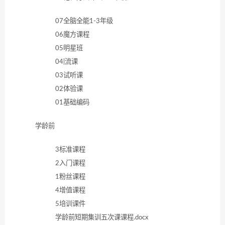
07全脑全能1-3年级
06魔方课程
05明星班
04|流课
03试听课
02体验课
01基础编码
学龄前
3标准课程
2入门课程
1粉丝课程
4增值课程
5培训课件
学龄前短期集训五次课课程.docx