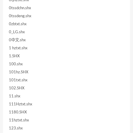
0tssdchn.shx
0tssdeng.shx
0zbtxt.shx
0_LG.shx
0中文.shx
1 hztxt.shx
1.SHX
100.shx
101hz.SHX
101txt.shx
102.SHX
11.shx
111Hztxt.shx
1180.SHX
11hztxt.shx
123.shx