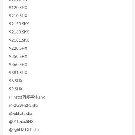
9120.SHX
9210.SHX
92150.ShX
92160.ShX
92181.ShX
9220.SHX
9350.SHX
9360.SHX
9381.SHX
96.SHX
99.SHX
@!hztxt万能字体.shx
@-2GBHZFS.shx
@-gbhzfs.shx
@01hzdx.SHX
@0gbHZTXT .shx