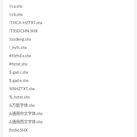
!rca.shx
!rcb.shx
!THCA-HZTXT.shx
!TSSDCHN.SHX
!tssdeng.shx
!_hyfs.shx
#HzfsEx.shx
#hztxt.shx
$ gad c.shx
$ gad e.shx
%%HZTXT.shx
%_hztxt.shx
&万能字体.shx
&通用中文字体.shx
&通用西文字体.shx
(hzdx).SHX