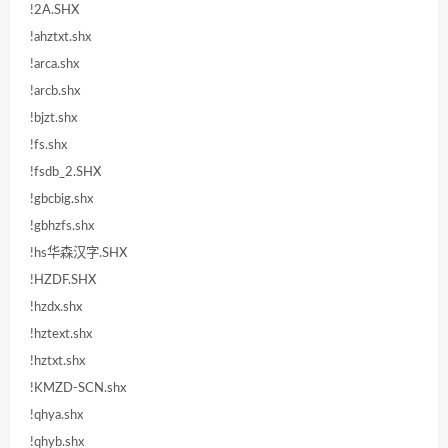
!2A.SHX
!ahztxt.shx
!arca.shx
!arcb.shx
!bjzt.shx
!fs.shx
!fsdb_2.SHX
!gbcbig.shx
!gbhzfs.shx
!hs华森汉字.SHX
!HZDF.SHX
!hzdx.shx
!hztext.shx
!hztxt.shx
!KMZD-SCN.shx
!qhya.shx
!qhyb.shx