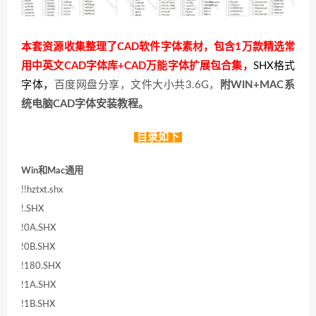
本套资源收集整理了CAD软件字体素材，包含1万款精选常
用中英文CAD字体库+CAD万能字体扩展包合集，
SHX格式
字体，
百度网盘分享，文件大小共3.6G，
附WIN+MAC系
统电脑CAD字体安装教程。
目录如下
Win和Mac通用
!!hztxt.shx
!.SHX
!0A.SHX
!0B.SHX
!180.SHX
!1A.SHX
!1B.SHX