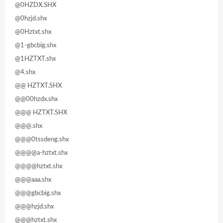
@0HZDX.SHX
@0hzjd.shx
@0Hztxt.shx
@1-gbcbig.shx
@1HZTXT.shx
@4.shx
@@ HZTXT.SHX
@@00hzdx.shx
@@@ HZTXT.SHX
@@@.shx
@@@0tssdeng.shx
@@@@a-hztxt.shx
@@@@hztxt.shx
@@@aaa.shx
@@@gbcbig.shx
@@@hzjd.shx
@@@hztxt.shx