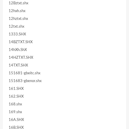
12Bztxt.shx
12hxh.shx
12hztxt.shx
12txt.shx
1333.SHX
14BZTXT.SHX
14hXh.ShX
14HZTXT.SHX
14TXT.SHX
151681-gbeitc.shx
151683-gbenor.shx
161.SHX
162.SHX
168.shx
169.shx
16A.SHX
16B.SHX