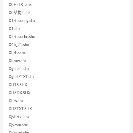
00HzTXT.shx
00结构2.shx
01-tssdeng.shx
01.shx
02-tssdchn.shx
04b_21.shx
0bzhz.shx
0bzxw.shx
0gbhzfs.shx
0gbHZTXT.shx
0HTS.SHX
0HZDX.SHX
0hzs.shx
0HZTXT.SHX
0jyhztxt.shx
0jyzsm.shx
0tjhztxt.shx