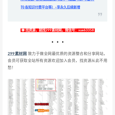
刊/各知识付费平台等）+享永久后续新增
◉ 找资源，就找299素材网，微信号：xue63358
299素材网
致力于做全网最优质的资源整合和分享网站，
会员可获取全站所有资源欢迎加入会员，找资源从此不用
愁！