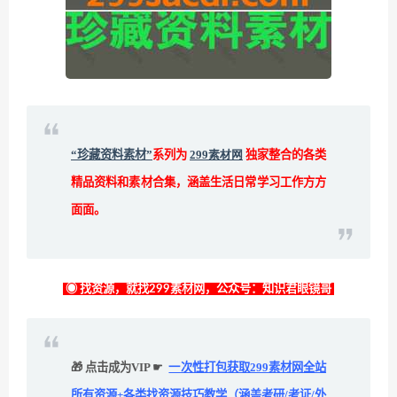
“珍藏资料素材”
系列为
299素材网
独家整合的各类
精品资料和素材合集，涵盖生活日常学习工作方方
面面。
◉ 找资源，就找299素材网，公众号：知识君眼镜哥
🎁 点击成为VIP ☛
一次性打包获取299素材网全站
所有资源+各类找资源技巧教学（涵盖考研/考证/外