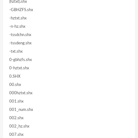
(hztxt).shx
-GBHZFS.shx
-hztxt.shx
-n-hz.shx
-tssdchn.shx
-tssdeng.shx
-txt.shx
0-gbhzfs.shx
0-hztxt.shx
0.SHX
00.shx
000hztxt.shx
001.shx
001_num.shx
002.shx
002_hz.shx
007.shx