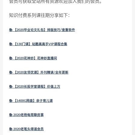
会员可获取全站所有资源欢迎加入我们的会员。
知识付费系列课往期分享如下：
📚 【2020毕业论文礼包】排版技巧/查重软件
📚 【130门课】站酷高高手VIP课程合集
📚 【2020花神妙】花神妙直播间
📚 【2020友邻优课】外刊精读/全年更新
📚 【2020长投学堂课程】价值上万
📚 【1400G网盘】亲子育儿课
📚 2020老杨每周聊房事
📚 2020老笔头得道会员