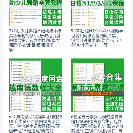
39G幼少儿舞蹈基础初级中级
930G日语N1/2/3/4/5视频学
高级全套视频+音乐教程百度
习名师网课百度网盘合集，
网盘合集，包含中舞网/南方
包含日语魔术师/姜岩/安宁/
舞蹈学校/北舞/凤舞课堂……
有道/叶子先生……等
等
65G越南话音视频学习+教材P
6套第五元素抖音同款建筑课
DF自学资料百度网盘资源合
程176G网盘资源合集，包含
集，包含越南语发音精讲/等
土建识图/钢结构/广联达造价
级考试/基础进阶/情景对
实操/木工课程/人防课程…等