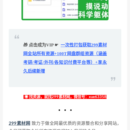
🎁 点击成为VIP ☛
一次性打包获取299素材
网全站所有资源+100T网盘群组资源（涵盖
考研/考证/外刊/各知识付费平台等）+享永
久后续新增
◉ 找资源，就找299素材网，微信号：xue63358
299素材网
致力于做全网最优质的资源整合和分享网站，