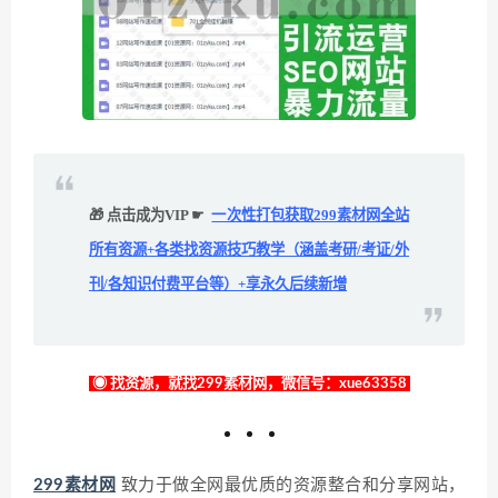
🎁 点击成为VIP ☛
一次性打包获取299素材网全站
所有资源+各类找资源技巧教学（涵盖考研/考证/外
刊/各知识付费平台等）+享永久后续新增
◉ 找资源，就找299素材网，微信号：xue63358
299素材网
致力于做全网最优质的资源整合和分享网站，