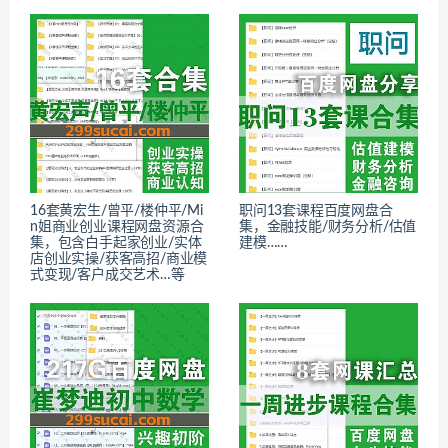
16套黄宏生/曾平/楼仲平/Mi
职问13套课程百度网盘合
n姐商业创业课程网盘资源合
集，金融技能/财务分析/估值
集，包含白手起家创业/实体
建模……
店创业实操/获客高招/商业模
式变现/客户成交艺术…等