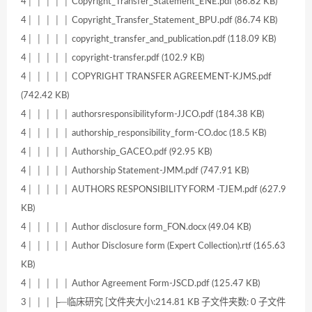
4│ │ │ │ │ Copyright_Transfer_Statement_ENE.pdf (86.82 KB)
4│ │ │ │ │ Copyright_Transfer_Statement_BPU.pdf (86.74 KB)
4│ │ │ │ │ copyright_transfer_and_publication.pdf (118.09 KB)
4│ │ │ │ │ copyright-transfer.pdf (102.9 KB)
4│ │ │ │ │ COPYRIGHT TRANSFER AGREEMENT-KJMS.pdf
(742.42 KB)
4│ │ │ │ │ authorsresponsibilityform-JJCO.pdf (184.38 KB)
4│ │ │ │ │ authorship_responsibility_form-CO.doc (18.5 KB)
4│ │ │ │ │ Authorship_GACEO.pdf (92.95 KB)
4│ │ │ │ │ Authorship Statement-JMM.pdf (747.91 KB)
4│ │ │ │ │ AUTHORS RESPONSIBILITY FORM -TJEM.pdf (627.9
KB)
4│ │ │ │ │ Author disclosure form_FON.docx (49.04 KB)
4│ │ │ │ │ Author Disclosure form (Expert Collection).rtf (165.63
KB)
4│ │ │ │ │ Author Agreement Form-JSCD.pdf (125.47 KB)
3│ │ │ ├─临床研究 [文件夹大小:214.81 KB 子文件夹数: 0 子文件