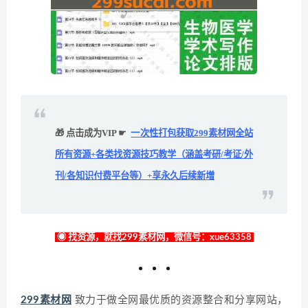
🎁 点击成为VIP ☛
一次性打包获取299素材网全站
所有资源+各类找资源技巧教学（涵盖考研/考证/外
刊/各知识付费平台等）+享永久后续新增
◉ 找资源，就找299素材网，微信号：xue63358
299素材网
致力于做全网最优质的资源整合和分享网站，