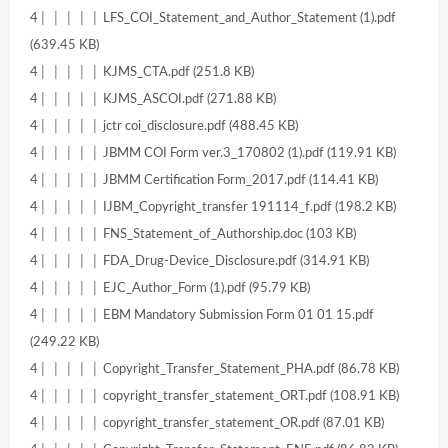
4│ │ │ │ │ LFS_COI_Statement_and_Author_Statement (1).pdf
(639.45 KB)
4│ │ │ │ │ KJMS_CTA.pdf (251.8 KB)
4│ │ │ │ │ KJMS_ASCOI.pdf (271.88 KB)
4│ │ │ │ │ jctr coi_disclosure.pdf (488.45 KB)
4│ │ │ │ │ JBMM COI Form ver.3_170802 (1).pdf (119.91 KB)
4│ │ │ │ │ JBMM Certification Form_2017.pdf (114.41 KB)
4│ │ │ │ │ IJBM_Copyright_transfer 191114_f.pdf (198.2 KB)
4│ │ │ │ │ FNS_Statement_of_Authorship.doc (103 KB)
4│ │ │ │ │ FDA_Drug-Device_Disclosure.pdf (314.91 KB)
4│ │ │ │ │ EJC_Author_Form (1).pdf (95.79 KB)
4│ │ │ │ │ EBM Mandatory Submission Form 01 01 15.pdf
(249.22 KB)
4│ │ │ │ │ Copyright_Transfer_Statement_PHA.pdf (86.78 KB)
4│ │ │ │ │ copyright_transfer_statement_ORT.pdf (108.91 KB)
4│ │ │ │ │ copyright_transfer_statement_OR.pdf (87.01 KB)