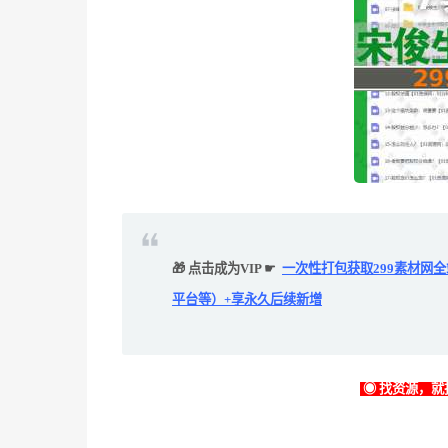
🎁 点击成为VIP ☛
一次性打包获取299素材网
平台等）+享永久后续新增
◉ 找资源，就找