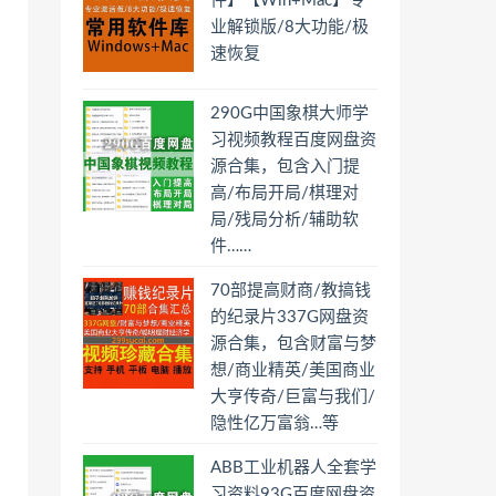
件】【Win+Mac】专
业解锁版/8大功能/极
速恢复
290G中国象棋大师学
习视频教程百度网盘资
源合集，包含入门提
高/布局开局/棋理对
局/残局分析/辅助软
件……
70部提高财商/教搞钱
的纪录片337G网盘资
源合集，包含财富与梦
想/商业精英/美国商业
大亨传奇/巨富与我们/
隐性亿万富翁…等
ABB工业机器人全套学
习资料93G百度网盘资