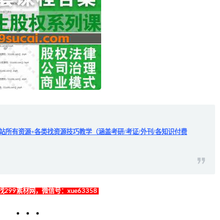
全站所有资源+各类找资源技巧教学（涵盖考研/考证/外刊/各知识付费
299素材网，微信号：xue63358