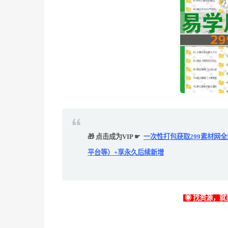
🎁 点击成为VIP ☛
一次性打包获取299素材网
平台等）+享永久后续新增
◉ 找资源，就找