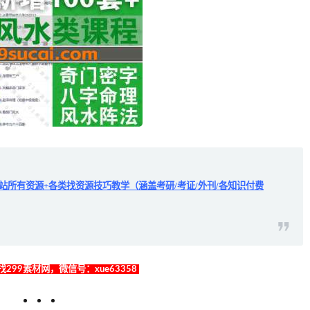
全站所有资源+各类找资源技巧教学（涵盖考研/考证/外刊/各知识付费
299素材网，微信号：xue63358