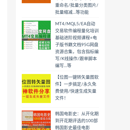
重命名/批量分类图片/
批量缩减…等功能
MT4/MQL5/EA自动
交易软件编程量化培训
基础进阶视频课程+电
子版书籍文档95G网盘
资源合集，包含指标编
写/K线操作/跟单脚本
编写…等
【位图一键转矢量图软
件】一步搞定/永久免
费使用/快速生成矢量
文件！
韩国电影史：从开化期
到开花期评选的100部
韩国影史最佳电影