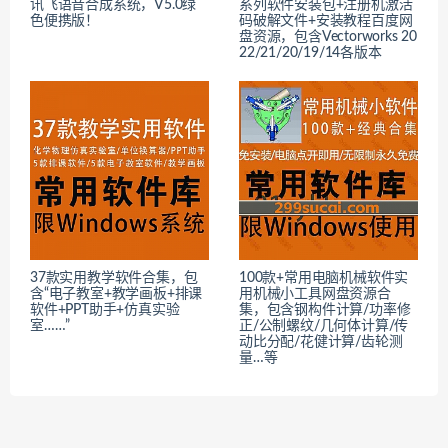
讯飞语音合成系统，V5.0绿
系列软件安装包+注册机激活
色便携版！
码破解文件+安装教程百度网
盘资源，包含Vectorworks 20
22/21/20/19/14各版本
37款实用教学软件合集，包
100款+常用电脑机械软件实
含“电子教室+教学画板+排课
用机械小工具网盘资源合
软件+PPT助手+仿真实验
集，包含钢构件计算/功率修
室……”
正/公制螺纹/几何体计算/传
动比分配/花健计算/齿轮测
量…等