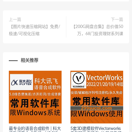
上一篇
下一篇
【图片快速压缩网站】免费/
【200G网盘合集】总价值50
极速/可视化压缩
万，68门投资理财系列课
相关推荐
最专业的语音合成软件│科大
5套3D建模软件Vectorworks