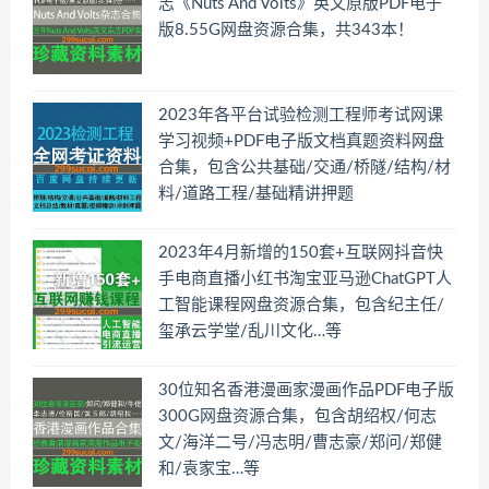
志《Nuts And Volts》英文原版PDF电子
版8.55G网盘资源合集，共343本！
2023年各平台试验检测工程师考试网课
学习视频+PDF电子版文档真题资料网盘
合集，包含公共基础/交通/桥隧/结构/材
料/道路工程/基础精讲押题
2023年4月新增的150套+互联网抖音快
手电商直播小红书淘宝亚马逊ChatGPT人
工智能课程网盘资源合集，包含纪主任/
玺承云学堂/乱川文化…等
30位知名香港漫画家漫画作品PDF电子版
300G网盘资源合集，包含胡绍权/何志
文/海洋二号/冯志明/曹志豪/郑问/郑健
和/袁家宝…等