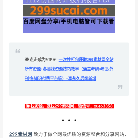
🎁 点击成为VIP ☛
一次性打包获取299素材网全站
所有资源+各类找资源技巧教学（涵盖考研/考证/外
刊/各知识付费平台等）+享永久后续新增
◉ 找资源，就找299素材网，微信号：xue63358
299素材网
致力于做全网最优质的资源整合和分享网站，