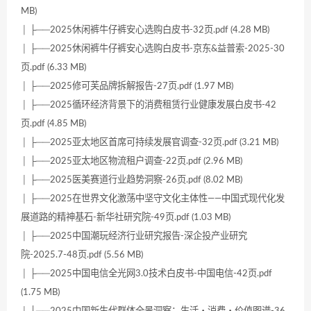
MB)
│ ├──2025休闲裤牛仔裤安心选购白皮书-32页.pdf (4.28 MB)
│ ├──2025休闲裤牛仔裤安心选购白皮书-京东&益普索-2025-30
页.pdf (6.33 MB)
│ ├──2025修可芙品牌拆解报告-27页.pdf (1.97 MB)
│ ├──2025循环经济背景下的消费租赁行业健康发展白皮书-42
页.pdf (4.85 MB)
│ ├──2025亚太地区首席可持续发展官调查-32页.pdf (3.21 MB)
│ ├──2025亚太地区物流租户调查-22页.pdf (2.96 MB)
│ ├──2025医美赛道行业趋势洞察-26页.pdf (8.02 MB)
│ ├──2025在世界文化激荡中坚守文化主体性——中国式现代化发
展道路的精神基石-新华社研究院-49页.pdf (1.03 MB)
│ ├──2025中国潮玩经济行业研究报告-深企投产业研究
院-2025.7-48页.pdf (5.56 MB)
│ ├──2025中国电信全光网3.0技术白皮书-中国电信-42页.pdf
(1.75 MB)
│ ├──2025中国新生代群体全景洞察：生活・消费・价值图谱-36