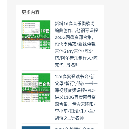
更多内容
新增16套音乐类歌词
编曲创作吉他钢琴课程
260G网盘资源合集，
包含李伟菘/蜘蛛侠弹
吉他Garry吉他/陈少
琪/阿沁音乐制作人/陈
克华…等名师
126套樊登读书会/新
父母/智行学院/一书一
课视频音频课程+PDF
讲义110G百度网盘资
源合集，包含宋晓阳/
李小萌/田斌/朱小兰/
胡慎之…等名师