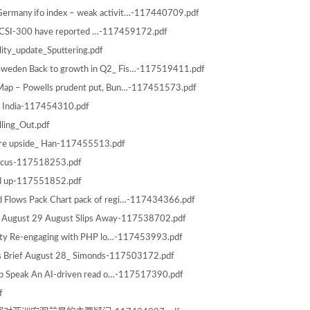
rmany ifo index – weak activit…-117440709.pdf
CSI-300 have reported …-117459172.pdf
ity_update_Sputtering.pdf
eden Back to growth in Q2_ Fis…-117519411.pdf
 Map – Powells prudent put, Bun…-117451573.pdf
n India-117454310.pdf
ling_Out.pdf
ore upside_ Han-117455513.pdf
focus-117518253.pdf
d up-117551852.pdf
d Flows Pack Chart pack of regi…-117434366.pdf
 August 29 August Slips Away-117538702.pdf
ility Re-engaging with PHP lo…-117453993.pdf
s Brief August 28_ Simonds-117503172.pdf
p Speak An AI-driven read o…-117517390.pdf
f