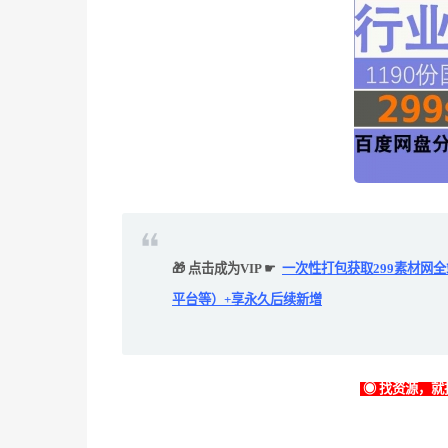
🎁 点击成为VIP ☛
一次性打包获取299素材网
平台等）+享永久后续新增
◉ 找资源，就找