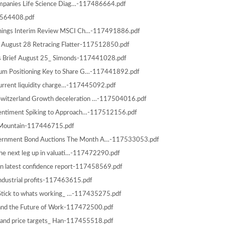
mpanies Life Science Diag…-117486664.pdf
7564408.pdf
rnings Interim Review MSCI Ch…-117491886.pdf
August 28 Retracing Flatter-117512850.pdf
s Brief August 25_ Simonds-117441028.pdf
m Positioning Key to Share G…-117441892.pdf
urrent liquidity charge…-117445092.pdf
itzerland Growth deceleration …-117504016.pdf
Sentiment Spiking to Approach…-117512156.pdf
e Mountain-117446715.pdf
overnment Bond Auctions The Month A…-117533053.pdf
the next leg up in valuati…-117472290.pdf
in latest confidence report-117458569.pdf
industrial profits-117463615.pdf
 Stick to whats working_ …-117435275.pdf
 and the Future of Work-117472500.pdf
s and price targets_ Han-117455518.pdf