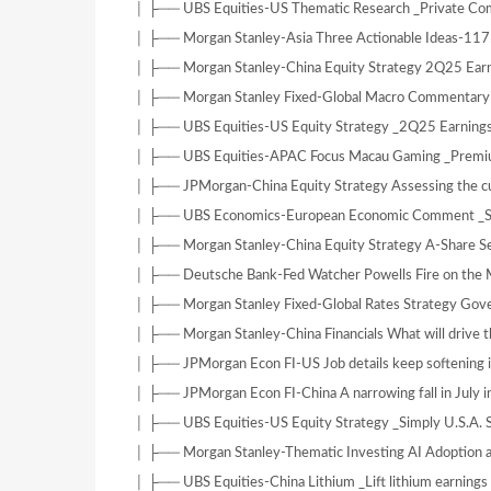
│ ├── UBS Equities-US Thematic Research _Private Co
│ ├── Morgan Stanley-Asia Three Actionable Ideas-11
│ ├── Morgan Stanley-China Equity Strategy 2Q25 Ea
│ ├── Morgan Stanley Fixed-Global Macro Commentary 
│ ├── UBS Equities-US Equity Strategy _2Q25 Earning
│ ├── UBS Equities-APAC Focus Macau Gaming _Premiu
│ ├── JPMorgan-China Equity Strategy Assessing the c
│ ├── UBS Economics-European Economic Comment _Sw
│ ├── Morgan Stanley-China Equity Strategy A-Share 
│ ├── Deutsche Bank-Fed Watcher Powells Fire on th
│ ├── Morgan Stanley Fixed-Global Rates Strategy G
│ ├── Morgan Stanley-China Financials What will drive 
│ ├── JPMorgan Econ FI-US Job details keep softening 
│ ├── JPMorgan Econ FI-China A narrowing fall in July 
│ ├── UBS Equities-US Equity Strategy _Simply U.S.A.
│ ├── Morgan Stanley-Thematic Investing AI Adoption
│ ├── UBS Equities-China Lithium _Lift lithium earning