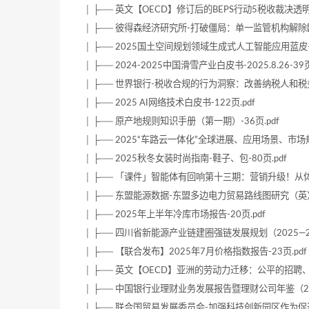
│ ├── 英文【OECD】修订后的BEPS行动5税收裁决透明度
│ ├── 彼得森经济研究所-打破僵局：单一监管机构解除欧洲
│ ├── 2025国土空间规划领域生成式人工智能应用蓝皮书-
│ ├── 2024-2025中国滑雪产业白皮书-2025.8.26-39页
│ ├── 世界银行-税收合规的行为洞察：改善纳税人和税务
│ ├── 2025 AI网络技术白皮书-122页.pdf
│ ├── 原产地规则知识手册（第一期）-36页.pdf
│ ├── 2025“车路云一体化”全球进展、应用场景、市场规
│ ├── 2025秋冬女装时尚指南-鞋子、包-80页.pdf
│ ├── 「课件」智能体有回响第十三期：营销升级！从体验
│ ├── 东盟能源数据-东盟多边电力贸易路线图研究（英）-20
│ ├── 2025年上半年冷库市场报告-20页.pdf
│ ├── 四川省新能源产业链建圈强链发展规划（2025—202
│ ├── 【联合发布】2025年7月价格指数报告-23页.pdf
│ ├── 英文【OECD】亚洲的劳动力迁移：公平的招聘、培
│ ├── 中国银行业理财业务发展报告暨理财公司年鉴（2025）
│ ├── 联合国贸易发展委员会-加强科技创新园区作为促进