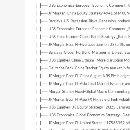
│ ├── UBS Economics-European Economic Comment _Ge
│ ├── JPMorgan-China Equity Strategy 4941 of MXCN
│ ├── Barclays_US_Recession_Risks_Recession_probabil
│ ├── UBS Economics-European Economic Comment _Sw
│ ├── UBS Fixed Income-Global Rates Strategy _Rates
│ ├── JPMorgan Econ FI-Five questions on US tariffs o
│ ├── Barclays_Global_Portfolio_Manager_s_Digest_Stal
│ ├── UBS Equities-China Lithium _More disruption M
│ ├── Deutsche Bank-China Tracker Equity market in 
│ ├── JPMorgan Econ FI-China August NBS PMIs edge
│ ├── JPMorgan Econ FI-Asia Local Market Issuance an
│ ├── Morgan Stanley Fixed-Global Macro Commentary
│ ├── JPMorgan Econ FI-Asia FX High yield, high volat
│ ├── UBS Equities-US Equity Strategy _2Q25 Earning
│ ├── UBS Economics-Global Economics Strategy _Dee
│ ├── JPMorgan Econ FI-United States-117538359.pd