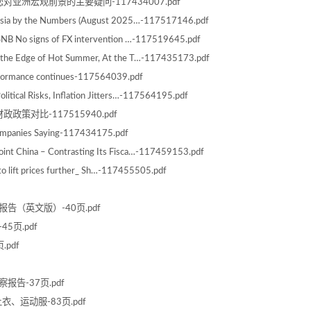
：回答您对亚洲宏观前景的主要疑问-117434007.pdf
sia by the Numbers (August 2025…-117517146.pdf
B No signs of FX intervention …-117519645.pdf
t the Edge of Hot Summer, At the T…-117435173.pdf
rformance continues-117564039.pdf
itical Risks, Inflation Jitters…-117564195.pdf
美财政政策对比-117515940.pdf
ompanies Saying-117434175.pdf
int China – Contrasting Its Fisca…-117459153.pdf
o lift prices further_ Sh…-117455505.pdf
告（英文版）-40页.pdf
5页.pdf
pdf
告-37页.pdf
、运动服-83页.pdf