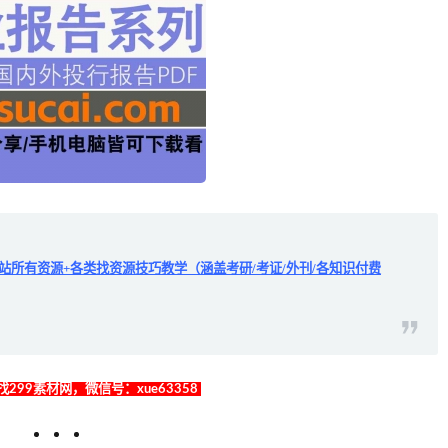
全站所有资源+各类找资源技巧教学（涵盖考研/考证/外刊/各知识付费
299素材网，微信号：xue63358