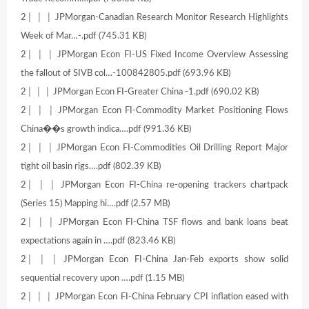
2│ │ │ JPMorgan-Canadian Research Monitor Research Highlights
Week of Mar…-.pdf (745.31 KB)
2│ │ │ JPMorgan Econ FI-US Fixed Income Overview Assessing
the fallout of SIVB col…-100842805.pdf (693.96 KB)
2│ │ │ JPMorgan Econ FI-Greater China -1.pdf (690.02 KB)
2│ │ │ JPMorgan Econ FI-Commodity Market Positioning Flows
China��s growth indica….pdf (991.36 KB)
2│ │ │ JPMorgan Econ FI-Commodities Oil Drilling Report Major
tight oil basin rigs….pdf (802.39 KB)
2│ │ │ JPMorgan Econ FI-China re-opening trackers chartpack
(Series 15) Mapping hi….pdf (2.57 MB)
2│ │ │ JPMorgan Econ FI-China TSF flows and bank loans beat
expectations again in ….pdf (823.46 KB)
2│ │ │ JPMorgan Econ FI-China Jan-Feb exports show solid
sequential recovery upon ….pdf (1.15 MB)
2│ │ │ JPMorgan Econ FI-China February CPI inflation eased with