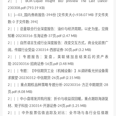
2│ │ │ BOA-Liquid Insight BoJ preview The Last Dance-
230308.pdf (793.19 KB)
1│ ├─03_国内券商报告-394份 [文件夹大小:938.07 MB 子文件夹
数: 0 子文件数: 394]
2│ │ │ 总量联合行业深度报告：油价与经济周期，以史为鉴，见微
知著-20230316-东海证券-37页.pdf (2.47 MB)
2│ │ │ 自然语言生成行业深度报告：改变交互方式，商业化前景广
阔，传媒行业受益-230314-西部证券-30页.pdf (3.2 MB)
2│ │ │ 专题报告：复盘，美联储加息结束后的资产表
现-20230316-招商证券-16页.pdf (3.48 MB)
2│ │ │ 专题：【中信期货工业（机械设备）】从调研看光伏设备需
求展望-20230312-中信期货-26页.pdf (2.15 MB)
2│ │ │ 重点期权品种策略专题分析-20230316-方正中期期货-28
页.pdf (4.08 MB)
2│ │ │ 中小盘增发并购月报：折价与收益双回暖，重点跟踪海源复
材、矩子科技-230314-开源证券-24页.pdf (1.25 MB)
2│ │ │ 中外股票估值追踪及对比：全市场与各行业估值跟