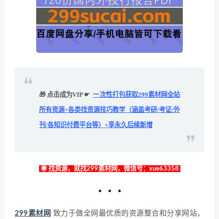
🎁 点击成为VIP ☛
一次性打包获取299素材网全站
所有资源+各类找资源技巧教学（涵盖考研/考证/外
刊/各知识付费平台等）+享永久后续新增
◉ 找资源，就找299素材网，微信号：xue63358
299素材网
致力于做全网最优质的资源整合和分享网站，