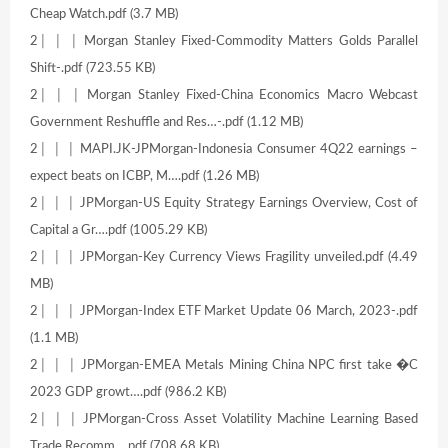
Cheap Watch.pdf (3.7 MB)
2│ │ │ Morgan Stanley Fixed-Commodity Matters Golds Parallel
Shift-.pdf (723.55 KB)
2│ │ │ Morgan Stanley Fixed-China Economics Macro Webcast
Government Reshuffle and Res…-.pdf (1.12 MB)
2│ │ │ MAPI.JK-JPMorgan-Indonesia Consumer 4Q22 earnings –
expect beats on ICBP, M….pdf (1.26 MB)
2│ │ │ JPMorgan-US Equity Strategy Earnings Overview, Cost of
Capital a Gr….pdf (1005.29 KB)
2│ │ │ JPMorgan-Key Currency Views Fragility unveiled.pdf (4.49
MB)
2│ │ │ JPMorgan-Index ETF Market Update 06 March, 2023-.pdf
(1.1 MB)
2│ │ │ JPMorgan-EMEA Metals Mining China NPC first take �C
2023 GDP growt….pdf (986.2 KB)
2│ │ │ JPMorgan-Cross Asset Volatility Machine Learning Based
Trade Recomm….pdf (708.68 KB)