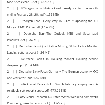
food prices; core ….pdf (873.49 KB)
2│ │ │ JPMorgan Econ FI-Asia Credit Analytics For the month
ending February 28, 20…pdf (1.91 MB)
2│ │ │ JPMorgan Econ FI-Any Way You Slice It Updating the J.P.
Morgan CMO Primer.pdf (1.14 MB)
2│ │ │ Deutsche Bank-The Outlook MBS and Securitized
Products-.pdf (3.36 MB)
2│ │ │ Deutsche Bank-Quantitative Musing Global Factor Monitor
Landing soft, ha…-.pdf (4.24 MB)
2│ │ │ Deutsche Bank-G10 Housing Monitor Housing decline
deepens-.pdf (1.34 MB)
2│ │ │ Deutsche Bank-Focus Germany The German economy �C
one year after-.pdf (1.82 MB)
2│ │ │ BofA Global Research-US Watch February employment A
relatively soft report supp….pdf (473.25 KB)
2│ │ │ BofA Global Research-US Rates Watch Weekend homework
Positioning mixed after vo…pdf (531.65 KB)