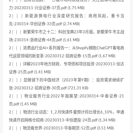
2│ │ │ 信用债回顾：一二级市场均表现较好，关注后续可能的压
力-20230311-兴业证券-37页.pdf (1.75 MB)
2│ │ │ 新能源换电行业深度研究报告：商用风起，重卡当
先-230314-华创证券-33页.pdf (2.74 MB)
2│ │ │ 新繁荣牛市之十二：科创宝典23年3月版，新繁荣牛市主战
场-230314-浙商证券-44页.pdf (1.61 MB)
2│ │ │ 消费品行业AI+系列报告一：从Shopify拥抱ChatGPT看电商
代运营领域的新变革-20230312-招商证券-15页.pdf (1.67 MB)
2│ │ │ 详解2023年地方财政、专项债和项目投资-20230313-信达
证券-25页.pdf (1.41 MB)
2│ │ │ 显微镜下的中国经济（2023年第9期）：投资需求继续扩
张-20230312-招商证券-30页.pdf (721.31 KB)
2│ │ │ 物业服务行业2022年报展望-20230314-中泰证券-21
页.pdf (1.45 MB)
2│ │ │ 物流行业动态：1_2月快递件量预计同比增长6_10%，申通
快递开启网格仓招商-20230313-中信建投-24页.pdf (1.34 MB)
2│ │ │ 物流看世界-20230313-华泰期货-52页.pdf (3.51 MB)