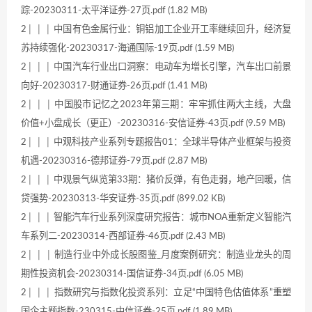
踪-20230311-太平洋证券-27页.pdf (1.82 MB)
2│ │ │ 中国有色金属行业：铜铝加工企业开工率继续回升，经济复
苏持续强化-20230317-海通国际-19页.pdf (1.59 MB)
2│ │ │ 中国汽车行业出口洞察：电动车为增长引擎，汽车出口前景
向好-20230317-财通证券-26页.pdf (1.41 MB)
2│ │ │ 中国股市记忆之2023年第三期：牢牢抓住两大主线，大盘
价值+小盘成长（更正）-20230316-安信证券-43页.pdf (9.59 MB)
2│ │ │ 中观科技产业系列专题报告01：全球半导体产业框架与投资
机遇-20230316-德邦证券-79页.pdf (2.87 MB)
2│ │ │ 中观景气纵览第33期：猪价反弹，有色走弱，地产回暖，信
贷强势-20230313-华安证券-35页.pdf (899.02 KB)
2│ │ │ 智能汽车行业系列深度研究报告：城市NOA重新定义智能汽
车系列二-20230314-西部证券-46页.pdf (2.43 MB)
2│ │ │ 制造行业中外成长股图鉴_月度案例研究：制造业龙头的周
期性投资机会-20230314-国信证券-34页.pdf (6.05 MB)
2│ │ │ 指数研究与指数化投资系列：立足“中国特色估值体系”重塑
国企主题指数-230315-中信证券-25页.pdf (1.89 MB)