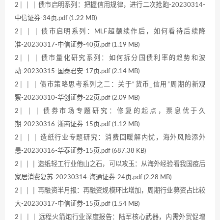
2│ │ │ 债市启明系列：把握信用规律，进行二次抢跑-20230314-
中信证券-34页.pdf (1.22 MB)
2│ │ │ 债市启明系列：MLF超额续作后，如何看待后续降
准-20230317-中信证券-40页.pdf (1.19 MB)
2│ │ │ 债市量化研究系列：如何拆分国债利率的趋势和波
动-20230315-国泰君安-17页.pdf (2.14 MB)
2│ │ │ 债市策略思考系列之二：关于“货币_信用”周期的新观
察-20230310-华创证券-22页.pdf (2.09 MB)
2│ │ │ 债券市场专题研究：修复的起点，票息优于久
期-20230316-浙商证券-15页.pdf (1.12 MB)
2│ │ │ 造纸行业专题研究：消费回暖解内忧，海外风险添外
患-20230316-华泰证券-15页.pdf (687.38 KB)
2│ │ │ 造纸轻工行业他山之石，可以攻玉：从海外经验看我国疫后
家居消费复苏-20230314-海通证券-24页.pdf (2.28 MB)
2│ │ │ 再融资半月报：再融资规模环比增加，周期行业募资占比较
大-20230317-中信证券-15页.pdf (1.54 MB)
2│ │ │ 远程火箭炮行业深度报告：陆军核心武器，内需外贸促增