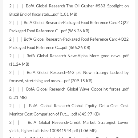
2│ │ │ BofA Global Research-The Oil Gusher #533 Spotlight on
Brazil End of fiscal stab….pdf (1.01 MB)
2│ │ │ BofA Global Research-Packaged Food Reference Card 4Q22
Packaged Food Reference C…pdf (866.26 KB)
2│ │ │ BofA Global Research-Packaged Food Reference Card 4Q22
Packaged Food Reference C….pdf (866.26 KB)
2│ │ │ BofA Global Research-NewsAlpha More good news-.pdf
(11.24 MB)
2│ │ │ BofA Global Research-MG plc New strategy backed by
focused, stretching and meas….pdf (709.15 KB)
2│ │ │ BofA Global Research-Global Wave Opposing forces-.pdf
(3.21 MB)
2│ │ │ BofA Global Research-Global Equity Delta-One Cost
Monitor Cost Comparison of Fut…-.pdf (645.97 KB)
2│ │ │ BofA Global Research-Credit Market Strategist Lower
yields, higher tail risks-100841944.pdf (1.06 MB)