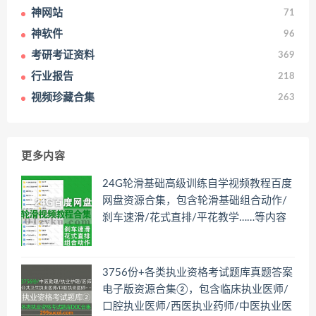
神网站
71
神软件
96
考研考证资料
369
行业报告
218
视频珍藏合集
263
更多内容
24G轮滑基础高级训练自学视频教程百度
网盘资源合集，包含轮滑基础组合动作/
刹车速滑/花式直排/平花教学……等内容
3756份+各类执业资格考试题库真题答案
电子版资源合集②，包含临床执业医师/
口腔执业医师/西医执业药师/中医执业医