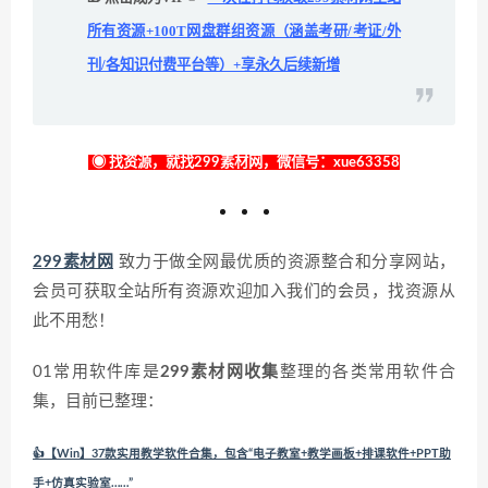
所有资源+100T网盘群组资源（涵盖考研/考证/外
刊/各知识付费平台等）+享永久后续新增
◉ 找资源，就找299素材网，微信号：xue63358
299素材网
致力于做全网最优质的资源整合和分享网站，
会员可获取全站所有资源欢迎加入我们的会员，找资源从
此不用愁！
01常用软件库是
299素材网收集
整理的各类常用软件合
集，目前已整理：
👍【Win】37款实用教学软件合集，包含“电子教室+教学画板+排课软件+PPT助
手+仿真实验室……”