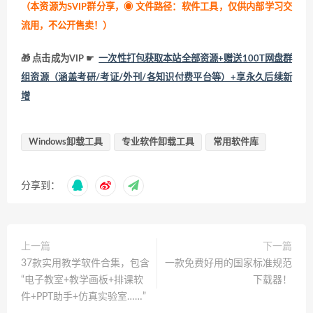
（本资源为SVIP群分享，
◉ 文件路径：软件工具，仅供内部学习交
流用，不公开售卖！
）
🎁 点击成为VIP ☛
一次性打包获取本站全部资源+赠送100T网盘群
组资源（涵盖考研/考证/外刊/各知识付费平台等）+享永久后续新
增
Windows卸载工具
专业软件卸载工具
常用软件库
分享到：
上一篇
下一篇
37款实用教学软件合集，包含
一款免费好用的国家标准规范
“电子教室+教学画板+排课软
下载器！
件+PPT助手+仿真实验室……”