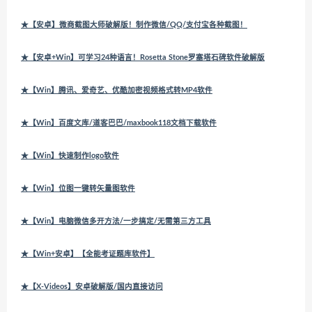
★【安卓】微商截图大师破解版！制作微信/QQ/支付宝各种截图！
★【安卓+Win】可学习24种语言！Rosetta Stone罗塞塔石碑软件破解版
★【Win】腾讯、爱奇艺、优酷加密视频格式转MP4软件
★【Win】百度文库/道客巴巴/maxbook118文档下载软件
★【Win】快速制作logo软件
★【Win】位图一键转矢量图软件
★【Win】电脑微信多开方法/一步搞定/无需第三方工具
★【Win+安卓】【全能考证题库软件】
★【X-Videos】安卓破解版/国内直接访问