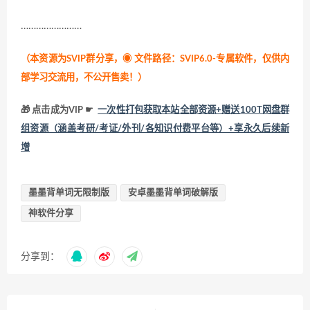
……………………
（本资源为SVIP群分享，
◉ 文件路径：SVIP6.0-专属软件，仅供内
部学习交流用，不公开售卖！
）
🎁 点击成为VIP ☛
一次性打包获取本站全部资源+赠送100T网盘群
组资源（涵盖考研/考证/外刊/各知识付费平台等）+享永久后续新
增
墨墨背单词无限制版
安卓墨墨背单词破解版
神软件分享
分享到：