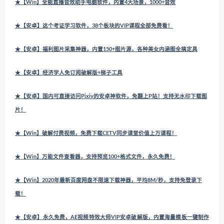
★【Win】全能直播音效助手电脑软件，内置4大场景，1000+音效
★【安卓】这个考证学习软件，38个板块的VIP课程全部免费看！
★【安卓】福利图片采集神器，内置150+图片源，各种美女内涵图全搞定具
★【安卓】经济学人免订阅破解版+梯子工具
★【安卓】国内可直接访问Pixiv的安卓神软件，免翻上P站！支持无水印下载图
片！
★【Win】破解付费视频，免费下载CETV同步课堂价值上万课程！
★【Win】万能文件查看器，支持预览100+格式文件，永久免费！
★【Win】2020年最新百度网盘不限速下载神器，平均8M/秒，支持免登录下
载！
★【安卓】永久免费，AE视频特效大师VIP安卓破解版，内置海量模板一键制作