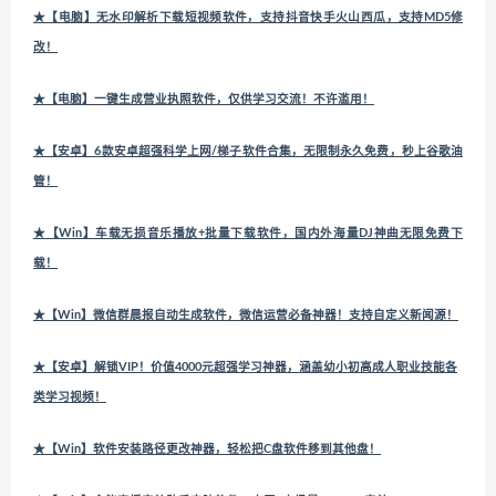
★【电脑】无水印解析下载短视频软件，支持抖音快手火山西瓜，支持MD5修
改！
★【电脑】一键生成营业执照软件，仅供学习交流！不许滥用！
★【安卓】6款安卓超强科学上网/梯子软件合集，无限制永久免费，秒上谷歌油
管！
★【Win】车载无损音乐播放+批量下载软件，国内外海量DJ神曲无限免费下
载！
★【Win】微信群晨报自动生成软件，微信运营必备神器！支持自定义新闻源！
★【安卓】解锁VIP！价值4000元超强学习神器，涵盖幼小初高成人职业技能各
类学习视频！
★【Win】软件安装路径更改神器，轻松把C盘软件移到其他盘！