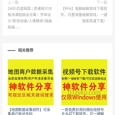
上一篇
下一篇
260G百度网盘│虎课网10大
【Win】电脑破解游戏下载软
板块课程超全合集！字体设
件，内置海量破解游戏，一键
计/影视动画/人像精修/插画
搜索高速下载！
绘画……
相关推荐
【地图数据采集软件】可采
一款免费好用的微信视频号
集商户电话号码
无水印下载软件，可一键解