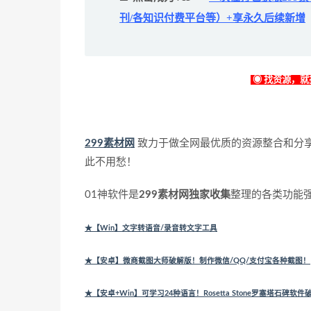
刊/各知识付费平台等）+享永久后续新增
◉ 找资源，就找
299素材网
致力于做全网最优质的资源整合和分
此不用愁！
01神软件是
299素材网独家收集
整理的各类功能
★【Win】文字转语音/录音转文字工具
★【安卓】微商截图大师破解版！制作微信/QQ/支付宝各种截图！
★【安卓+Win】可学习24种语言！Rosetta Stone罗塞塔石碑软件