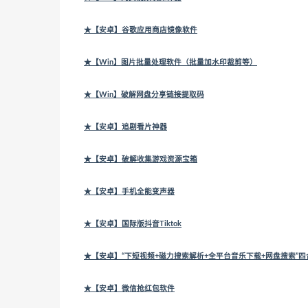
★【安卓】谷歌应用商店镜像软件
★【Win】图片批量处理软件（批量加水印裁剪等）
★【Win】破解网盘分享链接提取码
★【安卓】追剧看片神器
★【安卓】破解收集游戏资源宝箱
★【安卓】手机全能变声器
★【安卓】国际版抖音Tiktok
★【安卓】“下短视频+磁力搜索解析+全平台音乐下载+网盘搜索”
★【安卓】微信抢红包软件