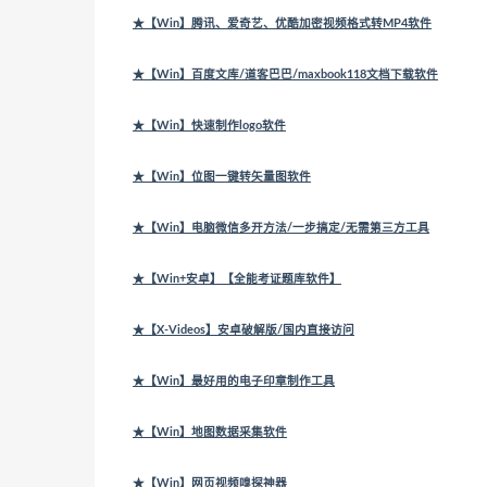
★【Win】腾讯、爱奇艺、优酷加密视频格式转MP4软件
★【Win】百度文库/道客巴巴/maxbook118文档下载软件
★【Win】快速制作logo软件
★【Win】位图一键转矢量图软件
★【Win】电脑微信多开方法/一步搞定/无需第三方工具
★【Win+安卓】【全能考证题库软件】
★【X-Videos】安卓破解版/国内直接访问
★【Win】最好用的电子印章制作工具
★【Win】地图数据采集软件
★【Win】网页视频嗅探神器