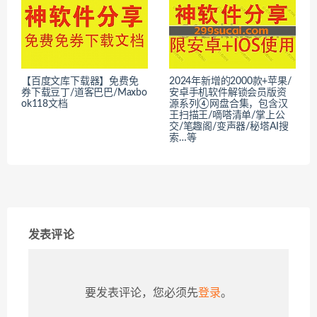
【百度文库下载器】免费免
2024年新增的2000款+苹果/
券下载豆丁/道客巴巴/Maxbo
安卓手机软件解锁会员版资
ok118文档
源系列④网盘合集，包含汉
王扫描王/嘀嗒清单/掌上公
交/笔趣阁/变声器/秘塔AI搜
索…等
发表评论
要发表评论，您必须先
登录
。