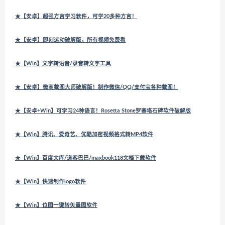
★【安卓】超强方言学习软件，可学20多种方言！
★【安卓】即刻运动破解版，所有视频免费看
★【Win】文字转语音/录音转文字工具
★【安卓】微商截图大师破解版！制作微信/QQ/支付宝各种截图！
★【安卓+Win】可学习24种语言！Rosetta Stone罗塞塔石碑软件破解版
★【Win】腾讯、爱奇艺、优酷加密视频格式转MP4软件
★【Win】百度文库/道客巴巴/maxbook118文档下载软件
★【Win】快速制作logo软件
★【Win】位图一键转矢量图软件