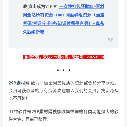
🎁 点击成为VIP ☛
一次性打包获取299素材
网全站所有资源+100T网盘群组资源（涵盖
考研/考证/外刊/各知识付费平台等）+享永
久后续新增
◉ 找资源，就找299素材网，微信号：xue63358
299素材网
致力于做全网最优质的资源整合和分享网站，
会员可获取全站所有资源欢迎加入我们的会员，找资源从
此不用愁！
01神软件是
299素材网独家收集
整理的各类功能强大的软
件合集，目前已整理：