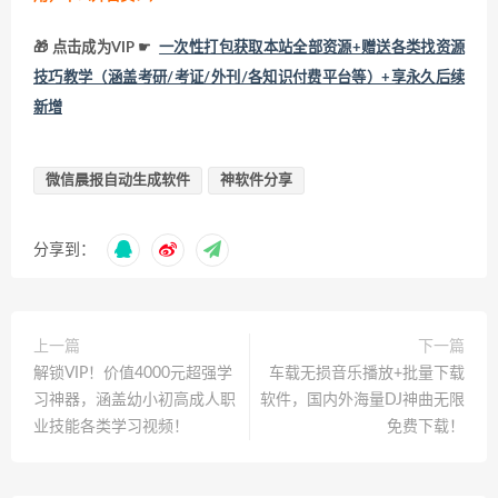
🎁 点击成为VIP ☛
一次性打包获取本站全部资源+赠送各类找资源
技巧教学（涵盖考研/考证/外刊/各知识付费平台等）+享永久后续
新增
微信晨报自动生成软件
神软件分享
分享到：
上一篇
下一篇
解锁VIP！价值4000元超强学
车载无损音乐播放+批量下载
习神器，涵盖幼小初高成人职
软件，国内外海量DJ神曲无限
业技能各类学习视频！
免费下载！