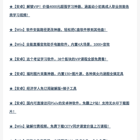
★【安卓】解锁VIP！价值4000元超强学习神器，涵盖幼小初高成人职业技能各
类学习视频！
★【Win】软件安装路径更改神器，轻松把C盘软件移到其他盘！
★【Win】全能直播音效助手电脑软件，内置4大场景，1000+音效
★【安卓】这个考证学习软件，38个板块的VIP课程全部免费看！
★【安卓】福利图片采集神器，内置150+图片源，各种美女内涵图全搞定具
★【安卓】经济学人免订阅破解版+梯子工具
★【安卓】国内可直接访问Pixiv的安卓神软件，免翻上P站！支持无水印下载图
片！
★【Win】破解付费视频，免费下载CETV同步课堂价值上万课程！