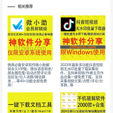
相关推荐
微商必备安卓软件微小助解
2023年最新多功能抖音短视
锁永久VIP版，微信语音转发/
频无水印批量下载采集软
朋友圈克隆/自动点赞评论添
件，支持单视频/作者主页作
加好友/拉人进群/微信群
品合集一键免费下载，支持
发……等40+功能全部免费
采集视频文案/点赞/评论/分
用！
享数…等